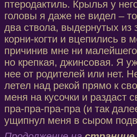
птеродактиль. Крылья у него
головы я даже не видел – т
два ствола, выдернутых из 
корни-когти и вцепились в м
причинив мне ни малейшего 
но крепкая, джинсовая. Я уж
нее от родителей или нет. Н
летел над рекой прямо к сво
меня на кусочки и раздаст 
пра-пра-пра-пра (и так дале
ущипнул меня в сыром подв
Продолжение на
странице 