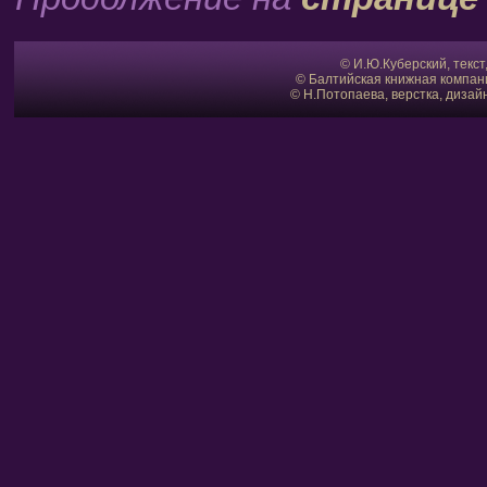
© И.Ю.Куберский, текс
© Балтийская книжная компан
© Н.Потопаева, верстка, диза