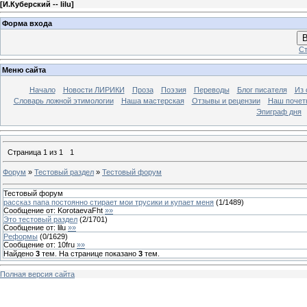
[
И.Куберский -- lilu
]
Форма входа
В
Ст
Меню сайта
Начало
Новости ЛИРИКИ
Проза
Поэзия
Переводы
Блог писателя
Из 
Словарь ложной этимологии
Наша мастерская
Отзывы и рецензии
Наш почет
Эпиграф дня
Страница
1
из
1
1
Форум
»
Тестовый раздел
»
Тестовый форум
Тестовый форум
рассказ папа постоянно стирает мои трусики и купает меня
(
1
/
1489
)
Сообщение от:
KorotaevaFht
»»
Это тестовый раздел
(
2
/
1701
)
Сообщение от:
lilu
»»
Реформы
(
0
/
1629
)
Сообщение от:
10fru
»»
Найдено
3
тем. На странице показано
3
тем.
Полная версия сайта