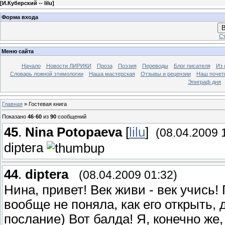
[
И.Куберский -- lilu
]
Форма входа
В
Ст
Меню сайта
Начало
Новости ЛИРИКИ
Проза
Поэзия
Переводы
Блог писателя
Из 
Словарь ложной этимологии
Наша мастерская
Отзывы и рецензии
Наш почет
Эпиграф дня
Главная
»
Гостевая книга
Показано
46
-
60
из
90
сообщений
45
.
Nina Potopaeva
[
lilu
]
(08.04.2009 
diptera
44
.
diptera
(08.04.2009 01:32)
Нина, привет! Век живи - век учись!
вообще не поняла, как его открыть, д
послание) Вот балда! Я, конечно же