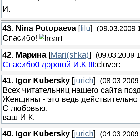
И.
43
.
Nina Potopaeva
[
lilu
]
(09.03.2009 
Спасибо!
42
.
Марина
[
Mari(shka)
]
(09.03.2009 1
Спасибо0 дорогой И.К.!!!
:clover:
41
.
Igor Kubersky
[
jurich
]
(08.03.2009
Всех читательниц нашего сайта поз
Женщины - это ведь действительно п
С любовью,
ваш И.К.
40
.
Igor Kubersky
[
jurich
]
(04.03.2009