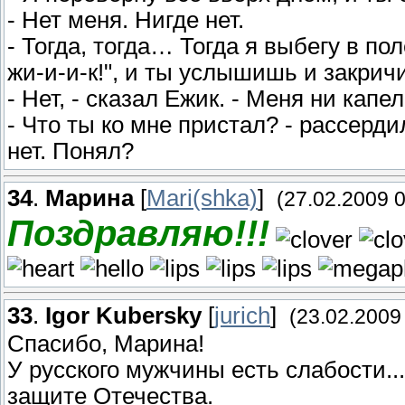
- Нет меня. Нигде нет.
- Тогда, тогда… Тогда я выбегу в пол
жи-и-и-к!", и ты услышишь и закричи
- Нет, - сказал Ежик. - Меня ни кап
- Что ты ко мне пристал? - рассерди
нет. Понял?
34
.
Марина
[
Mari(shka)
]
(27.02.2009 0
Поздравляю!!!
33
.
Igor Kubersky
[
jurich
]
(23.02.2009
Спасибо, Марина!
У русского мужчины есть слабости...
защите Отечества.