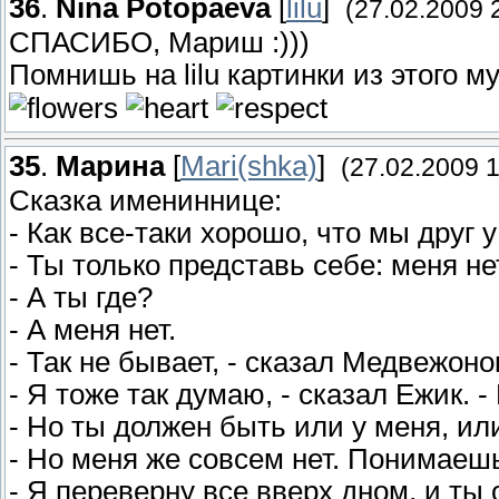
36
.
Nina Potopaeva
[
lilu
]
(27.02.2009 
СПАСИБО, Мариш :)))
Помнишь на lilu картинки из этого м
35
.
Марина
[
Mari(shka)
]
(27.02.2009 1
Сказка имениннице:
- Как все-таки хорошо, что мы друг 
- Ты только представь себе: меня не
- А ты где?
- А меня нет.
- Так не бывает, - сказал Медвежоно
- Я тоже так думаю, - сказал Ежик. -
- Но ты должен быть или у меня, ил
- Но меня же совсем нет. Понимаеш
- Я переверну все вверх дном, и ты