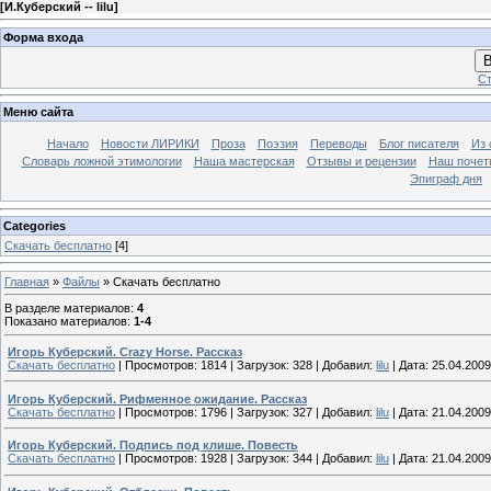
[
И.Куберский -- lilu
]
Форма входа
В
Ст
Меню сайта
Начало
Новости ЛИРИКИ
Проза
Поэзия
Переводы
Блог писателя
Из 
Словарь ложной этимологии
Наша мастерская
Отзывы и рецензии
Наш почет
Эпиграф дня
Categories
Скачать бесплатно
[4]
Главная
»
Файлы
» Скачать бесплатно
В разделе материалов
:
4
Показано материалов
:
1-4
Игорь Куберский. Crazy Horse. Рассказ
Скачать бесплатно
|
Просмотров:
1814
|
Загрузок:
328
|
Добавил:
lilu
|
Дата:
25.04.2009
Игорь Куберский. Рифменное ожидание. Рассказ
Скачать бесплатно
|
Просмотров:
1796
|
Загрузок:
327
|
Добавил:
lilu
|
Дата:
21.04.2009
Игорь Куберский. Подпись под клише. Повесть
Скачать бесплатно
|
Просмотров:
1928
|
Загрузок:
344
|
Добавил:
lilu
|
Дата:
21.04.2009