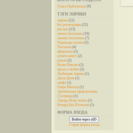
Ольга Граблевская
[9]
ТЭГИ ЛИРИКИ
лирика
(23)
без регистрации
(22)
рассказ
(13)
читать бесплатно
(10)
скачать бесплатно
(7)
Переводы поэзии
(5)
Рассказы
(4)
афоризмы
(2)
купить книгу
(2)
роман
(2)
Валье-Инклан
(2)
проза о любви
(2)
Любовная лирика
(1)
Джон Донн
(1)
свифт
(1)
Генри Миллер
(1)
Эротические приключения
Гулливера
(1)
Эдвард Игер читать
(1)
Ричард Бах Иллюзии
(1)
ФОРМА ВХОДА
Войти через uID
Старая форма входа