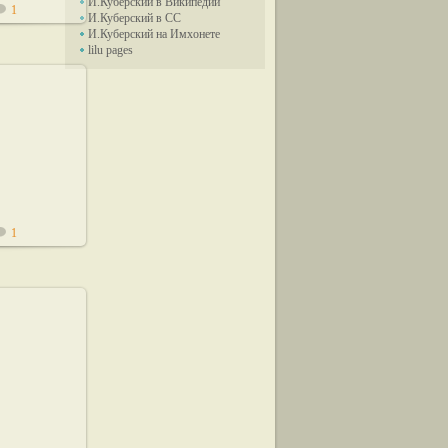
И.Куберский в Википедии
1
И.Куберский в СС
И.Куберский на Имхонете
lilu pages
11
1
11