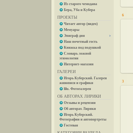
Из старого чемодана
Бера, Уба и Кубера
6
ПРОЕКТЫ
Читает автор (видео)
Мемуары
Эпиграф дня
Наш почетный гость
Книжка под подушкой
Словарь ложной
этимологии
Интернет-магазин
ГАЛЕРЕИ
Игорь Куберский. Галерея
3
живописи и графики
lilu. Фотогалерея
ОБ АВТОРАХ ЛИРИКИ
Отзывы и рецензии
Об авторах Лирики
Игорь Куберский.
Фотографии и автопортреты
Гостевая
КАТЕГОРИИ РАЗДЕЛА