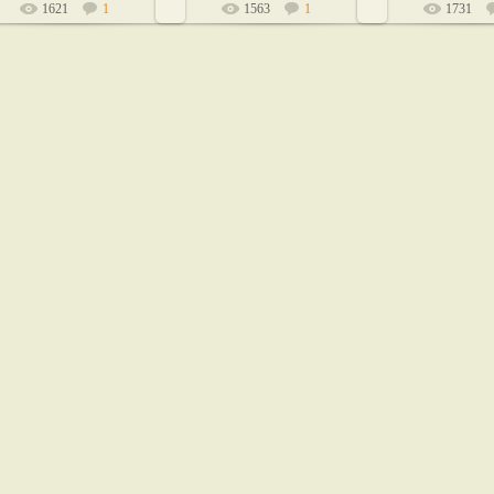
1621
1
1563
1
1731