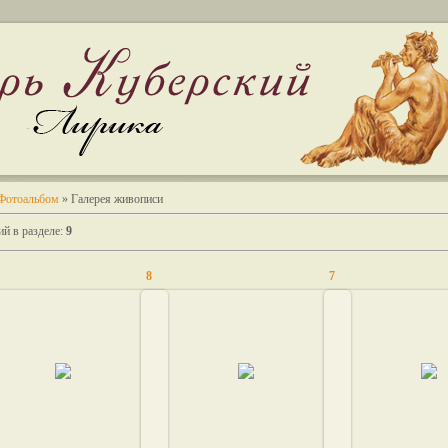
Фотоальбом
» Галерея живописи
й в разделе
:
9
8
7
05.02.2011
05.02.2011
05.02.20
lilu
lilu
lilu