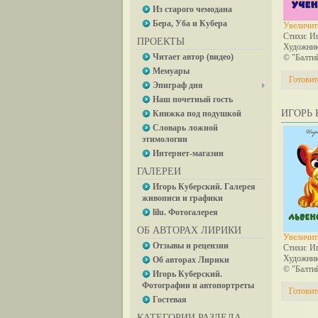
Из старого чемодана
Бера, Уба и Кубера
Увеличит
Стихи: И
ПРОЕКТЫ
Художник
Читает автор (видео)
© "Балти
Мемуары
Готовит
Эпиграф дня
Наш почетный гость
ИГОРЬ 
Книжка под подушкой
Словарь ложной
этимологии
Интернет-магазин
ГАЛЕРЕИ
Игорь Куберский. Галерея
живописи и графики
lilu. Фотогалерея
ОБ АВТОРАХ ЛИРИКИ
Увеличит
Отзывы и рецензии
Стихи: И
Художник
Об авторах Лирики
© "Балти
Игорь Куберский.
Фотографии и автопортреты
Готовит
Гостевая
КАТЕГОРИИ РАЗДЕЛА