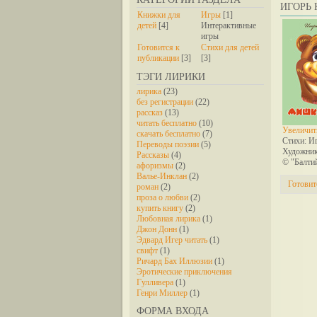
ИГОРЬ
Книжки для
Игры
[1]
детей
[4]
Интерактивные
игры
Готовится к
Стихи для детей
публикации
[3]
[3]
ТЭГИ ЛИРИКИ
лирика
(23)
без регистрации
(22)
рассказ
(13)
читать бесплатно
(10)
Увеличит
скачать бесплатно
(7)
Стихи: И
Переводы поэзии
(5)
Художник
Рассказы
(4)
© "Балти
афоризмы
(2)
Валье-Инклан
(2)
Готовит
роман
(2)
проза о любви
(2)
купить книгу
(2)
Любовная лирика
(1)
Джон Донн
(1)
Эдвард Игер читать
(1)
свифт
(1)
Ричард Бах Иллюзии
(1)
Эротические приключения
Гулливера
(1)
Генри Миллер
(1)
ФОРМА ВХОДА