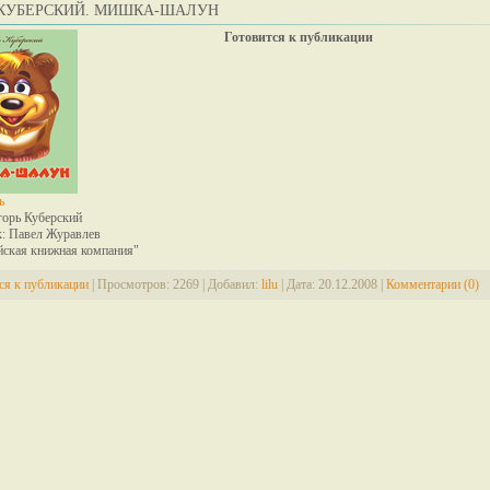
 КУБЕРСКИЙ. МИШКА-ШАЛУН
Готовится к публикации
ь
горь Куберский
: Павел Журавлев
йская книжная компания"
ся к публикации
|
Просмотров:
2269
|
Добавил:
lilu
|
Дата:
20.12.2008
|
Комментарии (0)