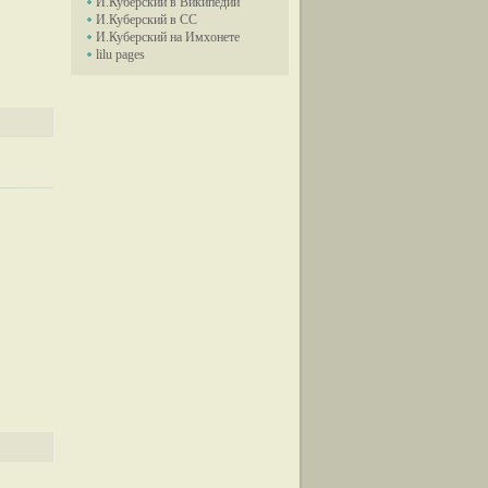
И.Куберский в Википедии
И.Куберский в СС
И.Куберский на Имхонете
lilu pages