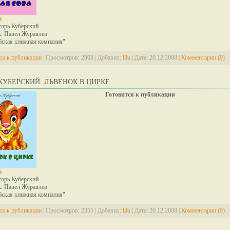
ь
горь Куберский
: Павел Журавлев
йская книжная компания"
ся к публикации
|
Просмотров:
2803
|
Добавил:
lilu
|
Дата:
20.12.2008
|
Комментарии (0)
КУБЕРСКИЙ. ЛЬВЕНОК В ЦИРКЕ
Готовится к публикации
ь
горь Куберский
: Павел Журавлев
йская книжная компания"
ся к публикации
|
Просмотров:
2355
|
Добавил:
lilu
|
Дата:
20.12.2008
|
Комментарии (0)