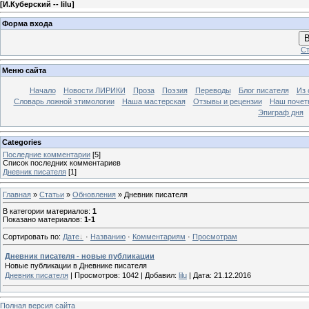
[
И.Куберский -- lilu
]
Форма входа
В
Ст
Меню сайта
Начало
Новости ЛИРИКИ
Проза
Поэзия
Переводы
Блог писателя
Из 
Словарь ложной этимологии
Наша мастерская
Отзывы и рецензии
Наш почет
Эпиграф дня
Categories
Последние комментарии
[5]
Список последних комментариев
Дневник писателя
[1]
Главная
»
Статьи
»
Обновления
» Дневник писателя
В категории материалов
:
1
Показано материалов
:
1-1
Сортировать по
:
Дате
·
Названию
·
Комментариям
·
Просмотрам
Дневник писателя - новые публикации
Новые публикации в Дневнике писателя
Дневник писателя
|
Просмотров:
1042
|
Добавил:
lilu
|
Дата:
21.12.2016
Полная версия сайта