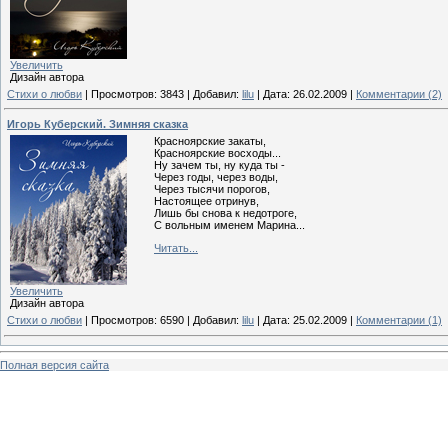
Увеличить
Дизайн автора
Стихи о любви
|
Просмотров:
3843
|
Добавил:
lilu
|
Дата:
26.02.2009
|
Комментарии (2)
Игорь Куберский. Зимняя сказка
Красноярские закаты,
Красноярские восходы...
Ну зачем ты, ну куда ты -
Через годы, через воды,
Через тысячи порогов,
Настоящее отринув,
Лишь бы снова к недотроге,
С вольным именем Марина...
Читать...
Увеличить
Дизайн автора
Стихи о любви
|
Просмотров:
6590
|
Добавил:
lilu
|
Дата:
25.02.2009
|
Комментарии (1)
Полная версия сайта