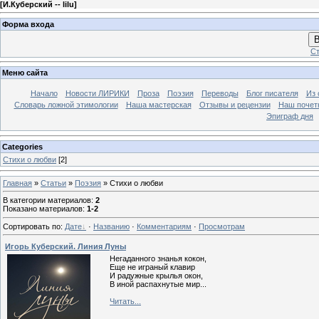
[
И.Куберский -- lilu
]
Форма входа
В
Ст
Меню сайта
Начало
Новости ЛИРИКИ
Проза
Поэзия
Переводы
Блог писателя
Из 
Словарь ложной этимологии
Наша мастерская
Отзывы и рецензии
Наш почет
Эпиграф дня
Categories
Стихи о любви
[2]
Главная
»
Статьи
»
Поэзия
» Стихи о любви
В категории материалов
:
2
Показано материалов
:
1-2
Сортировать по
:
Дате
·
Названию
·
Комментариям
·
Просмотрам
Игорь Куберский. Линия Луны
Негаданного знанья кокон,
Еще не играный клавир
И радужные крылья окон,
В иной распахнутые мир...
Читать...