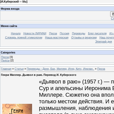
[
И.Куберский -- lilu
]
Форма входа
В
Ст
Меню сайта
Начало
Новости ЛИРИКИ
Проза
Поэзия
Переводы
Блог писателя
Из 
Словарь ложной этимологии
Наша мастерская
Отзывы и рецензии
Наш почет
Эпиграф дня
Categories
Проза
[3]
Пьесы
[2]
Главная
»
Статьи
»
Переводы - Донн, Бах, Миллер, Игер, Китс, Инклан..
»
Проза
Генри Миллер. Дьявол в раю. Перевод И. Куберского
«Дьявол в раю» (1957 г.) —
Сур и апельсины Иеронима 
Миллере. Сюжетно она вполн
только местом действия. И 
размышления, наблюдения и