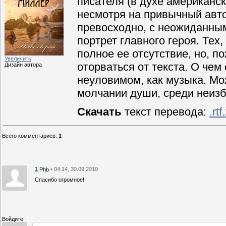
писателя (в духе американск
несмотря на привычный авто
превосходно, с неожиданны
портрет главного героя. Тех
полное ее отсутствие, но, п
Увеличить
оторваться от текста. О чем
Дизайн автора
неуловимом, как музыка. Мо
молчании души, среди неиз
Скачать
текст перевода:
.rtf
Всего комментариев
:
1
1
• 04:14, 30.09.2010
Phb
Спасибо огромное!
Войдите: