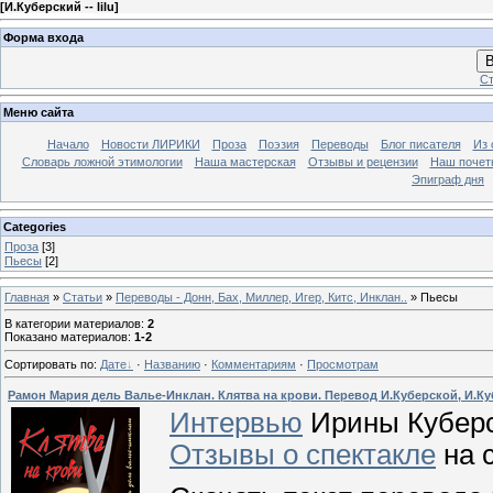
[
И.Куберский -- lilu
]
Форма входа
В
Ст
Меню сайта
Начало
Новости ЛИРИКИ
Проза
Поэзия
Переводы
Блог писателя
Из 
Словарь ложной этимологии
Наша мастерская
Отзывы и рецензии
Наш почет
Эпиграф дня
Categories
Проза
[3]
Пьесы
[2]
Главная
»
Статьи
»
Переводы - Донн, Бах, Миллер, Игер, Китс, Инклан..
» Пьесы
В категории материалов
:
2
Показано материалов
:
1-2
Сортировать по
:
Дате
·
Названию
·
Комментариям
·
Просмотрам
Рамон Мария дель Валье-Инклан. Клятва на крови. Перевод И.Куберской, И.К
Интервью
Ирины Кубер
Отзывы о спектакле
на 