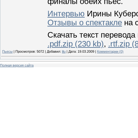
финалы обеих пьес.
Интервью
Ирины Кубер
Отзывы о спектакле
на 
Скачать текст перевода
.pdf.zip (230 kb)
,
.rtf.zip 
Пьесы
|
Просмотров:
5072
|
Добавил:
lilu
|
Дата:
19.03.2009
|
Комментарии (0)
Полная версия сайта