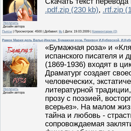
Скачать текст перевода
.pdf.zip (230 kb)
,
.rtf.zip 
Увеличить
Дизайн автора
Пьесы
|
Просмотров:
4500
|
Добавил:
lilu
|
Дата:
19.03.2009
|
Комментарии (0)
Рамон Мария дель Валье-Инклан. Бумажная роза. Перевод И.Куберской, И.Куб
«Бумажная роза» и «Кля
испанского писателя и 
(1869-1936) входят в ци
Драматург создает свое
человеческих, экстатиче
литературной традиции
Увеличить
Дизайн автора
прозу с поэзией, востор
всерьез». На малом жи
тайна и любовь - страст
сопровождаемая закля