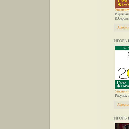
Увеличит
В дизайне
В.Серова
Афори
ИГОРЬ 
Увеличит
Рисунок 
Афори
ИГОРЬ 