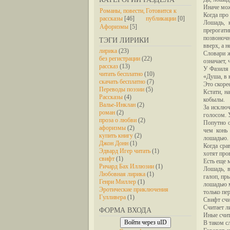
Иначе мож
Романы, повести,
Готовится к
Когда про 
рассказы
[46]
публикации
[0]
Лошадь, 
Афоризмы
[5]
прерогати
позвоночн
ТЭГИ ЛИРИКИ
вверх, а 
лирика
(23)
Словари ж
без регистрации
(22)
означает, 
рассказ
(13)
У Фазиля 
читать бесплатно
(10)
«Душа, в 
скачать бесплатно
(7)
Это скорее
Переводы поэзии
(5)
Кстати, н
Рассказы
(4)
кобылы.
Валье-Инклан
(2)
За исключ
роман
(2)
голосом. 
проза о любви
(2)
Попутно о
афоризмы
(2)
чем конь
купить книгу
(2)
лошадью.
Джон Донн
(1)
Когда сра
Эдвард Игер читать
(1)
хотят про
свифт
(1)
Есть еще м
Ричард Бах Иллюзии
(1)
Лошадь, в
Любовная лирика
(1)
галоп, пр
Генри Миллер
(1)
лошадью м
Эротические приключения
только пер
Гулливера
(1)
Свифт счи
Считает л
ФОРМА ВХОДА
Иные счита
Войти через uID
В таком с