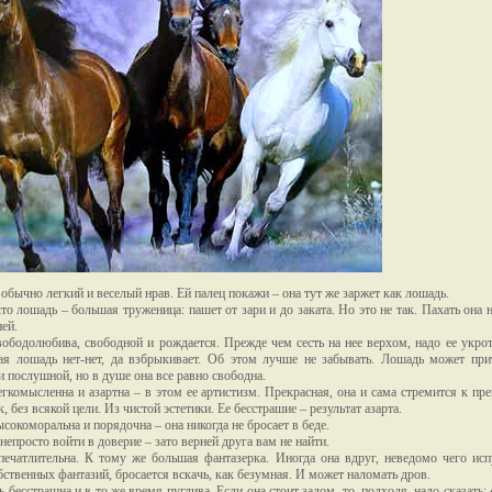
обычно легкий и веселый нрав. Ей палец покажи – она тут же заржет как лошадь.
что лошадь – большая труженица: пашет от зари и до заката. Но это не так. Пахать она 
ней.
ободолюбива, свободной и рождается. Прежде чем сесть на нее верхом, надо ее укрот
ая лошадь нет-нет, да взбрыкивает. Об этом лучше не забывать. Лошадь может при
и послушной, но в душе она все равно свободна.
гкомысленна и азартна – в этом ее артистизм. Прекрасная, она и сама стремится к пр
, без всякой цели. Из чистой эстетики. Ее бесстрашие – результат азарта.
сокоморальна и порядочна – она никогда не бросает в беде.
непросто войти в доверие – зато верней друга вам не найти.
ечатлительна. К тому же большая фантазерка. Иногда она вдруг, неведомо чего исп
обственных фантазий, бросается вскачь, как безумная. И может наломать дров.
ь бесстрашна и в то же время пуглива. Если она стоит задом, то, подходя, надо сказать