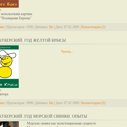
ь
 использована картина
 "Похищение Европы"
змы
|
Просмотров:
5106
|
Добавил:
lilu
|
Дата:
07.02.2009
|
Комментарии (2)
КУБЕРСКИЙ. ГОД ЖЕЛТОЙ КРЫСЫ
Читать...
ь
автора
змы
|
Просмотров:
3998
|
Добавил:
lilu
|
Дата:
07.02.2009
|
Комментарии (0)
КУБЕРСКИЙ. ГОД МОРСКОЙ СВИНКИ. ОПЫТЫ
Морская свинка как экзистенциальная сущность