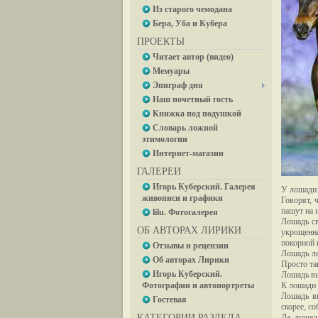
Из старого чемодана
Бера, Уба и Кубера
ПРОЕКТЫ
Читает автор (видео)
Мемуары
Эпиграф дня
Наш почетный гость
Книжка под подушкой
Словарь ложной
этимологии
Интернет-магазин
ГАЛЕРЕИ
Игорь Куберский. Галерея
У лошади 
живописи и графики
Говорят, 
пашут на 
lilu. Фотогалерея
Лошадь св
ОБ АВТОРАХ ЛИРИКИ
укрощенн
покорной 
Отзывы и рецензии
Лошадь ле
Об авторах Лирики
Просто так
Игорь Куберский.
Лошадь вы
Фотографии и автопортреты
К лошади 
Лошадь вп
Гостевая
скорее, с
КАТЕГОРИИ РАЗДЕЛА
Да, лошад