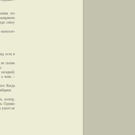
жении это
выправить
ядя снизу
 валялся»
ид осла и
 не своим
в.
загадкой,
 а конь –
ют. Когда
 яйцами.
ь, аллюр,
ь. Однако
 умеет не