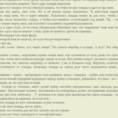
но получить копытом. Часто удар лошади смертелен.
кого-то говорят, что он отбросил копыта, это точно не про лошадь и даже не про коня.
как мы знаем, спит стоя. Но и ей иногда нужно поваляться. В известном выра
ва лишь коня, что в корне неверно. Поваляться лошади нужно не для того, чтобы 
ик после неумелого седока, а чтобы восстановить естественный ход вещей. Так - гл
не только сверху вниз, она получает голограмму подлинной реальности.
е в один голос, но не очень убедительно объясняют нам, что выражение «еще конь не
что «дело еще не начато» ( типа, трава не примята, цветы не сорваны).
Искандера есть такая фраза:
которой конь не валялся, но ослы бегали вперегонки».
 про нас.
асчет ослов. Знаете, кто такой лошак? Это помесь жеребца и ослицы. А мул? Это гибр
ением головы с короткими ушами лошак мало чем отличается от осла, разве что орет
Увы, очень часто кобылы выходят замуж за ослов. Вот почему вокруг так много лошако
тметим, что эпитеты «жеребец» и «кобыла» у нас в большом ходу. Впрочем, остается 
 отличается от лошади, поскольку лошадь на самом деле часто оказывается конем,
внивают с конем – иронизируют или одобряют, когда с лошадью – грубят или сочувству
вести четкий гендерный водораздел между конем и лошадью, добавляют, что конь – он с
ерин, но это грустная история.
 отличие от человека, имеет целый набор способов передвигаться: шаг, иноходь, рыс
ыжок. При желании человек, опустившись на четвереньки, может эти движения повторит
ы при этом любуемся… У человека есть лишь одно преимущество перед лошадью - он
едвигаться на карачках, но и ползать.
тал лошадь во всех отношениях лучше человека.
и так сама лошадь, мы не знаем.
ют, что человек для нее бог, потому она его терпит.
лучае мы точно повторяем ее теософский опыт.