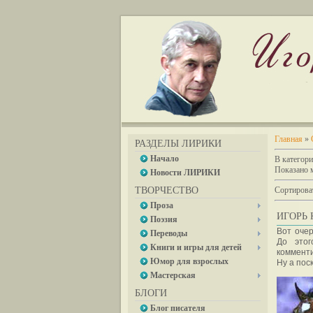
Главная
»
РАЗДЕЛЫ ЛИРИКИ
Начало
В категор
Показано 
Новости ЛИРИКИ
ТВОРЧЕСТВО
Сортирова
Проза
ИГОРЬ 
Поэзия
Вот оче
Переводы
До этог
Книги и игры для детей
комменти
Юмор для взрослых
Ну а пос
Мастерская
БЛОГИ
Блог писателя