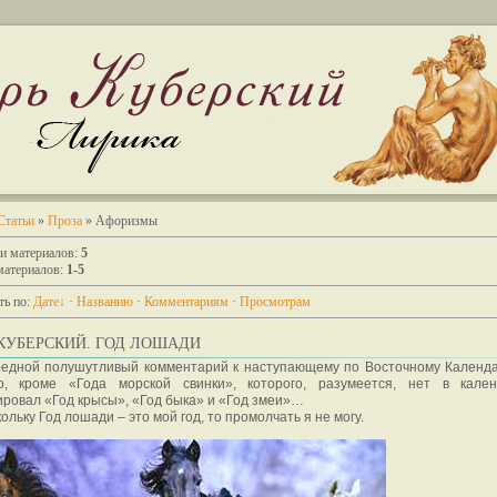
Статьи
»
Проза
» Афоризмы
ии материалов
:
5
материалов
:
1-5
ть по
:
Дате
·
Названию
·
Комментариям
·
Просмотрам
КУБЕРСКИЙ. ГОД ЛОШАДИ
редной полушутливый комментарий к наступающему по Восточному Календа
о, кроме «Года морской свинки», которого, разумеется, нет в кале
ровал «Год крысы», «Год быка» и «Год змеи»…
кольку Год лошади – это мой год, то промолчать я не могу.