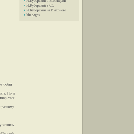
И.Куберский в Википедии
И.Куберский в СС
И.Куберский на Имхонете
lilu pages
не любит -
ить. Но и
твориться
екрасному.
угавшись,
: «Прими!»