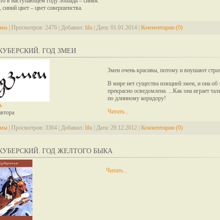
что в наступающем году лошадь – синяя.
, синий цвет – цвет совершенства.
змы
|
Просмотров:
2476
|
Добавил:
lilu
|
Дата:
01.01.2014
|
Комментарии (0)
КУБЕРСКИЙ. ГОД ЗМЕИ
Змеи очень красивы, потому и внушают стра
В мире нет существа изящней змеи, и она об
прекрасно осведомлена. ...Как она играет тал
по длинному коридору!
ь
Читать...
автора
змы
|
Просмотров:
3364
|
Добавил:
lilu
|
Дата:
29.12.2012
|
Комментарии (0)
КУБЕРСКИЙ. ГОД ЖЕЛТОГО БЫКА
Читать...