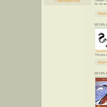
Говорят, 
Старая форма входа
Ну что же
Афори
ИГОРЬ 
Увеличит
Рисунок 
Афори
ИГОРЬ 