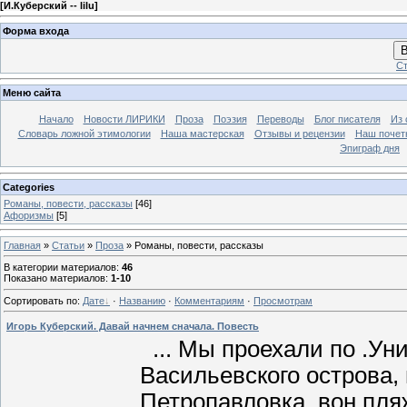
[
И.Куберский -- lilu
]
Форма входа
В
Ст
Меню сайта
Начало
Новости ЛИРИКИ
Проза
Поэзия
Переводы
Блог писателя
Из 
Словарь ложной этимологии
Наша мастерская
Отзывы и рецензии
Наш почет
Эпиграф дня
Categories
Романы, повести, рассказы
[46]
Афоризмы
[5]
Главная
»
Статьи
»
Проза
» Романы, повести, рассказы
В категории материалов
:
46
Показано материалов
:
1-10
Сортировать по
:
Дате
·
Названию
·
Комментариям
·
Просмотрам
Игорь Куберский. Давай начнем сначала. Повесть
... Мы проехали по .Ун
Васильевского острова,
Петропавловка, вон пля