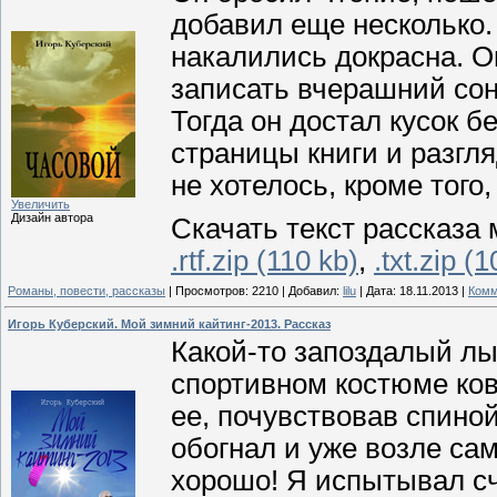
добавил еще несколько.
накалились докрасна. О
записать вчерашний сон
Тогда он достал кусок б
страницы книги и разгл
не хотелось, кроме того
Увеличить
Дизайн автора
Скачать текст рассказа 
.rtf.zip (110 kb)
,
.txt.zip (1
Романы, повести, рассказы
|
Просмотров:
2210
|
Добавил:
lilu
|
Дата:
18.11.2013
|
Комм
Игорь Куберский. Мой зимний кайтинг-2013. Рассказ
Какой-то запоздалый лы
спортивном костюме ков
ее, почувствовав спиной
обогнал и уже возле сам
хорошо! Я испытывал сч