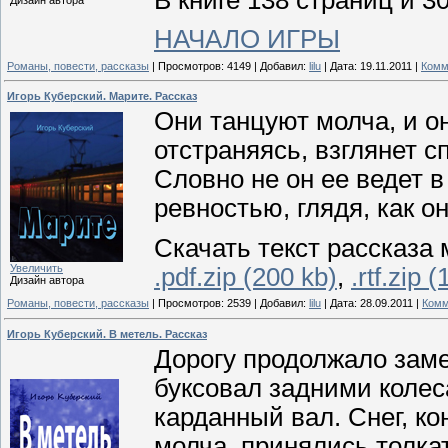
НАЧАЛО ИГРЫ
Романы, повести, рассказы
|
Просмотров:
4149
|
Добавил:
lilu
|
Дата:
19.11.2011
|
Комм
Игорь Куберский. Марите. Рассказ
Они танцуют молча, и он
отстраняясь, взглянет с
Словно не он ее ведет в 
ревностью, глядя, как он
Скачать текст рассказа 
Увеличить
.pdf.zip (200 kb)
,
.rtf.zip 
Дизайн автора
Романы, повести, рассказы
|
Просмотров:
2539
|
Добавил:
lilu
|
Дата:
28.09.2011
|
Комм
Игорь Куберский. В метель. Рассказ
Дорогу продолжало заме
буксовал задними колес
карданный вал. Снег, ко
молча, принялись толка