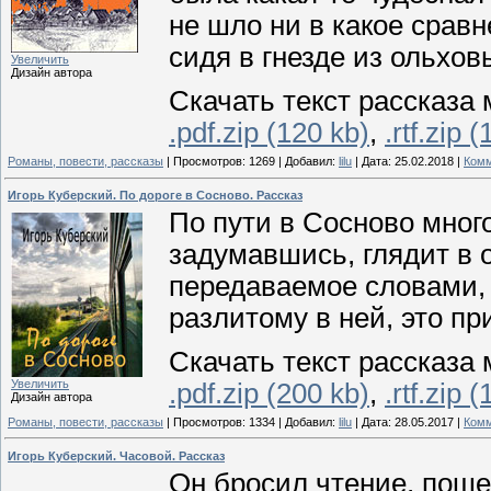
не шло ни в какое сравн
сидя в гнезде из ольхов
Увеличить
Дизайн автора
Скачать текст рассказа 
.pdf.zip (120 kb)
,
.rtf.zip 
Романы, повести, рассказы
|
Просмотров:
1269
|
Добавил:
lilu
|
Дата:
25.02.2018
|
Комм
Игорь Куберский. По дороге в Сосново. Рассказ
По пути в Сосново мног
задумавшись, глядит в о
передаваемое словами, 
разлитому в ней, это п
Скачать текст рассказа 
Увеличить
.pdf.zip (200 kb)
,
.rtf.zip 
Дизайн автора
Романы, повести, рассказы
|
Просмотров:
1334
|
Добавил:
lilu
|
Дата:
28.05.2017
|
Комм
Игорь Куберский. Часовой. Рассказ
Он бросил чтение, поше