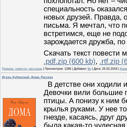
похлопотал. Но нет – ч
специальность оказался 
новых друзей. Правда, 
письма. Я мечтал, что 
встретимся, еще не подо
зарождается дружба, по
Скачать текст повести м
.pdf.zip (600 kb)
,
.rtf.zip 
Романы, повести, рассказы
|
Просмотров:
1286
|
Добавил:
lilu
|
Дата:
25.02.2018
|
Комм
Игорь Куберский. Дома. Рассказ
В детстве они ходили и
Девочки вили большие гн
птицы. А понизу к ним 
крылья руками. У нее т
гнезде, касаясь, друг д
была какая-то чудесная 