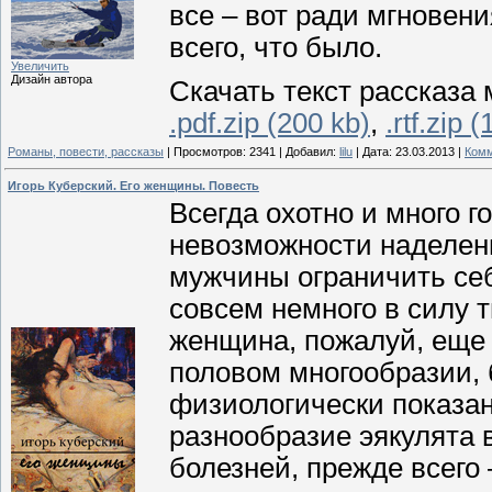
все – вот ради мгновен
всего, что было.
Увеличить
Дизайн автора
Скачать текст рассказа 
.pdf.zip (200 kb)
,
.rtf.zip 
Романы, повести, рассказы
|
Просмотров:
2341
|
Добавил:
lilu
|
Дата:
23.03.2013
|
Комм
Игорь Куберский. Его женщины. Повесть
Всегда охотно и много г
невозможности наделен
мужчины ограничить себ
совсем немного в силу т
женщина, пожалуй, еще 
половом многообразии, б
физиологически показан
разнообразие эякулята в
болезней, прежде всего