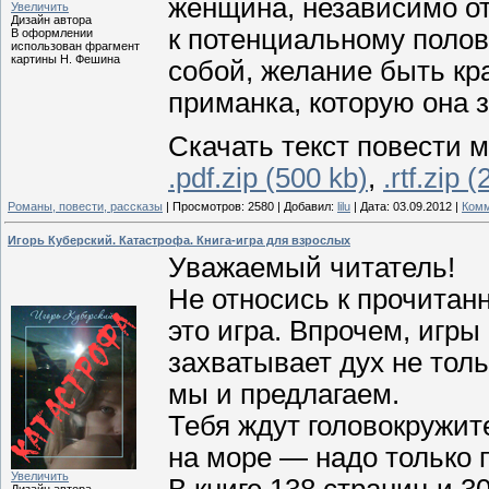
женщина, независимо от
Увеличить
Дизайн автора
к потенциальному полов
В оформлении
использован фрагмент
картины Н. Фешина
собой, желание быть кр
приманка, которую она
Скачать текст повести м
.pdf.zip (500 kb)
,
.rtf.zip 
Романы, повести, рассказы
|
Просмотров:
2580
|
Добавил:
lilu
|
Дата:
03.09.2012
|
Комм
Игорь Куберский. Катастрофа. Книга-игра для взрослых
Уважаемый читатель!
Не относись к прочитан
это игра. Впрочем, игр
захватывает дух не толь
мы и предлагаем.
Тебя ждут головокружит
на море — надо только 
Увеличить
В книге 138 страниц и 
Дизайн автора