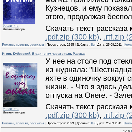
Кузнецов, и ему показа
этого, продолжая бесп
Увеличить
Скачать текст рассказа 
Дизайн автора
.pdf.zip (300 kb)
,
.rtf.zip 
Романы, повести, рассказы
|
Просмотров:
2395
|
Добавил:
lilu
|
Дата:
25.09.2011
|
Комм
Игорь Куберский. В одиночку через океан. Рассказ
У нее на столе под сте
из журнала: "Шестнадца
яхте в одиночку вокруг 
жизни. - Что я здесь де
отпуска на Онеге. - Заче
Скачать текст рассказа 
Увеличить
Дизайн автора
.pdf.zip (300 kb)
,
.rtf.zip 
Романы, повести, рассказы
|
Просмотров:
2399
|
Добавил:
lilu
|
Дата:
25.09.2011
|
Комм
1-10
1