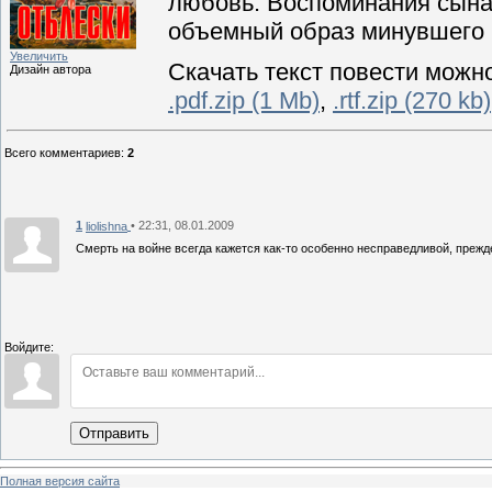
любовь. Воспоминания сына 
объемный образ минувшего 
Увеличить
Скачать текст повести можно
Дизайн автора
.pdf.zip (1 Mb)
,
.rtf.zip (270 kb)
Всего комментариев
:
2
1
• 22:31, 08.01.2009
liolishna
Смерть на войне всегда кажется как-то особенно несправедливой, прежд
Войдите:
Отправить
Полная версия сайта