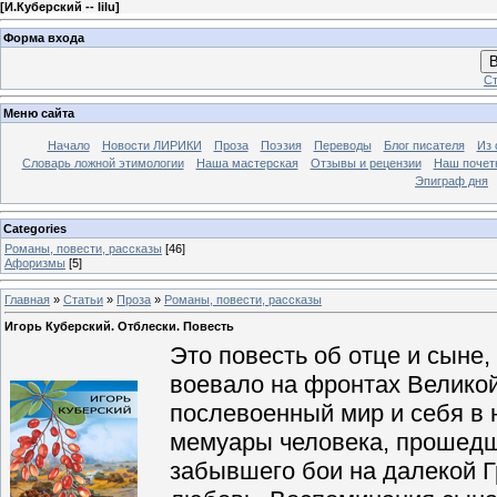
[
И.Куберский -- lilu
]
Форма входа
В
Ст
Меню сайта
Начало
Новости ЛИРИКИ
Проза
Поэзия
Переводы
Блог писателя
Из 
Словарь ложной этимологии
Наша мастерская
Отзывы и рецензии
Наш почет
Эпиграф дня
Categories
Романы, повести, рассказы
[46]
Афоризмы
[5]
Главная
»
Статьи
»
Проза
»
Романы, повести, рассказы
Игорь Куберский. Отблески. Повесть
Это повесть об отце и сыне,
воевало на фронтах Великой
послевоенный мир и себя в 
мемуары человека, прошедш
забывшего бои на далекой Г