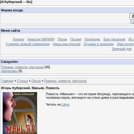
[
И.Куберский -- lilu
]
Форма входа
В
Ст
Меню сайта
Начало
Новости ЛИРИКИ
Проза
Поэзия
Переводы
Блог писателя
Из 
Словарь ложной этимологии
Наша мастерская
Отзывы и рецензии
Наш почет
Эпиграф дня
Categories
Романы, повести, рассказы
[46]
Афоризмы
[5]
Главная
»
Статьи
»
Проза
»
Романы, повести, рассказы
Игорь Куберский. Маньяк. Повесть
Повесть «Маньяк» – это история безумца, черпающего с
человека-паука, висящего на стене дома и разглядываю
Читать на
Litres