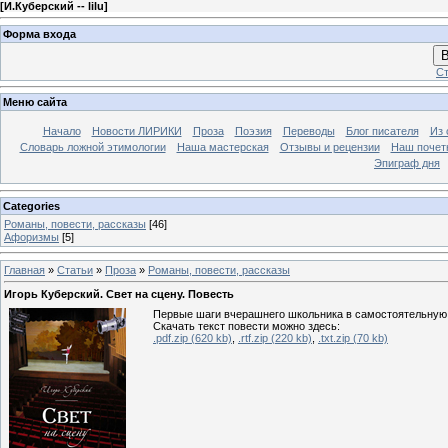
[
И.Куберский -- lilu
]
Форма входа
В
Ст
Меню сайта
Начало
Новости ЛИРИКИ
Проза
Поэзия
Переводы
Блог писателя
Из 
Словарь ложной этимологии
Наша мастерская
Отзывы и рецензии
Наш почет
Эпиграф дня
Categories
Романы, повести, рассказы
[46]
Афоризмы
[5]
Главная
»
Статьи
»
Проза
»
Романы, повести, рассказы
Игорь Куберский. Свет на сцену. Повесть
Первые шаги вчерашнего школьника в самостоятельную жи
Скачать текст повести можно здесь:
.pdf.zip (620 kb)
,
.rtf.zip (220 kb)
,
.txt.zip (70 kb)