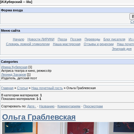
[
И.Куберский -- lilu
]
Форма входа
В
Ст
Меню сайта
Начало
Новости ЛИРИКИ
Проза
Поэзия
Переводы
Блог писателя
Из 
Словарь ложной этимологии
Наша мастерская
Отзывы и рецензии
Наш почет
Эпиграф дня
Categories
Ирина Куберская
[1]
Актриса театра и кино, режиссёр
Леонид Захаров
[1]
Издатель, детский поэт
Главная
»
Статьи
»
Наш почетный гость
» Ольга Граблевская
В категории материалов
:
1
Показано материалов
:
1-1
Сортировать по
:
Дате
·
Названию
·
Комментариям
·
Просмотрам
Ольга Граблевская