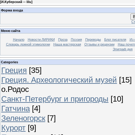
[
И.Куберский -- lilu
]
Форма входа
В
Ст
Меню сайта
Начало
Новости ЛИРИКИ
Проза
Поэзия
Переводы
Блог писателя
Из 
Словарь ложной этимологии
Наша мастерская
Отзывы и рецензии
Наш почет
Эпиграф дня
Categories
Греция
[35]
Греция. Археологический музей
[15]
о.Родос
Санкт-Петербург и пригороды
[10]
Гатчина
[4]
Зеленогорск
[7]
Курорт
[9]