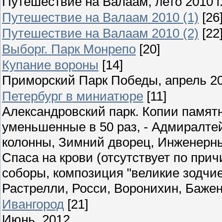
Путешествие на Валаам, лето 2010 г
Путешествие на Валаам 2010 (1)
[26
Путешествие на Валаам 2010 (2)
[22
Выборг. Парк Монрепо
[20]
Купание вороны
[14]
Приморский Парк Победы, апрель 2
Петербург в миниатюре
[11]
Александровский парк. Копии памятн
уменьшенные в 50 раз, - Адмиралте
колонны, Зимний дворец, Инженерны
Спаса на крови (отсутствует по при
соборы, композиция "великие зодчие"
Растрелли, Росси, Воронихин, Бажен
Ивангород
[21]
Июнь, 2012