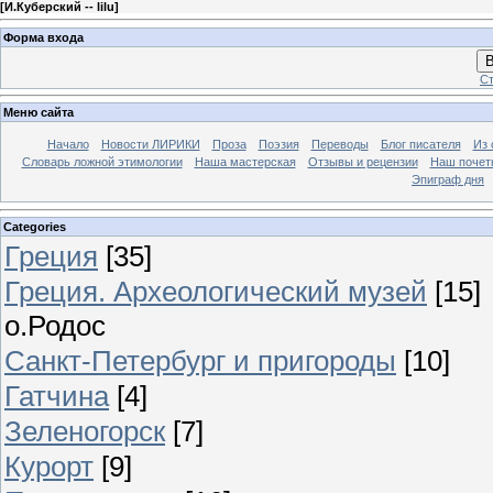
[
И.Куберский -- lilu
]
Форма входа
В
Ст
Меню сайта
Начало
Новости ЛИРИКИ
Проза
Поэзия
Переводы
Блог писателя
Из 
Словарь ложной этимологии
Наша мастерская
Отзывы и рецензии
Наш почет
Эпиграф дня
Categories
Греция
[35]
Греция. Археологический музей
[15]
о.Родос
Санкт-Петербург и пригороды
[10]
Гатчина
[4]
Зеленогорск
[7]
Курорт
[9]