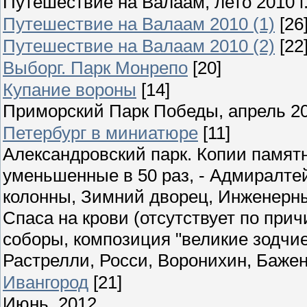
Путешествие на Валаам, лето 2010 г
Путешествие на Валаам 2010 (1)
[26
Путешествие на Валаам 2010 (2)
[22
Выборг. Парк Монрепо
[20]
Купание вороны
[14]
Приморский Парк Победы, апрель 2
Петербург в миниатюре
[11]
Александровский парк. Копии памятн
уменьшенные в 50 раз, - Адмиралте
колонны, Зимний дворец, Инженерны
Спаса на крови (отсутствует по при
соборы, композиция "великие зодчие"
Растрелли, Росси, Воронихин, Бажен
Ивангород
[21]
Июнь, 2012