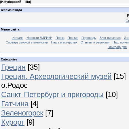
[
И.Куберский -- lilu
]
Форма входа
В
Ст
Меню сайта
Начало
Новости ЛИРИКИ
Проза
Поэзия
Переводы
Блог писателя
Из 
Словарь ложной этимологии
Наша мастерская
Отзывы и рецензии
Наш почет
Эпиграф дня
Categories
Греция
[35]
Греция. Археологический музей
[15]
о.Родос
Санкт-Петербург и пригороды
[10]
Гатчина
[4]
Зеленогорск
[7]
Курорт
[9]