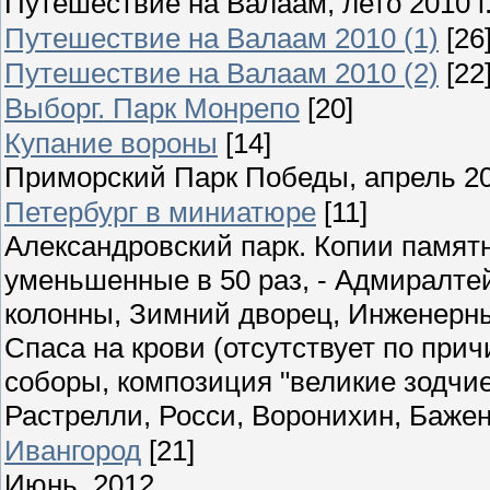
Путешествие на Валаам, лето 2010 г
Путешествие на Валаам 2010 (1)
[26
Путешествие на Валаам 2010 (2)
[22
Выборг. Парк Монрепо
[20]
Купание вороны
[14]
Приморский Парк Победы, апрель 2
Петербург в миниатюре
[11]
Александровский парк. Копии памятн
уменьшенные в 50 раз, - Адмиралте
колонны, Зимний дворец, Инженерны
Спаса на крови (отсутствует по при
соборы, композиция "великие зодчие"
Растрелли, Росси, Воронихин, Бажен
Ивангород
[21]
Июнь, 2012