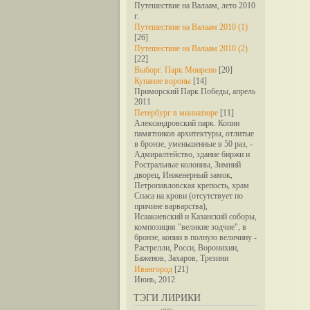
Путешествие на Валаам, лето 2010
г.
Путешествие на Валаам 2010 (1)
[26]
Путешествие на Валаам 2010 (2)
[22]
Выборг. Парк Монрепо
[20]
Купание вороны
[14]
Приморский Парк Победы, апрель
2011
Петербург в миниатюре
[11]
Александровский парк. Копии
памятников архитектуры, отлитые
в бронзе, уменьшенные в 50 раз, -
Адмиралтейство, здание биржи и
Ростральные колонны, Зимний
дворец, Инженерный замок,
Петропавловская крепость, храм
Спаса на крови (отсутствует по
причине варварства),
Исаакиевский и Казанский соборы,
композиция "великие зодчие", в
бронзе, копии в полную величину -
Растрелли, Росси, Воронихин,
Баженов, Захаров, Трезини
Ивангород
[21]
Июнь, 2012
ТЭГИ ЛИРИКИ