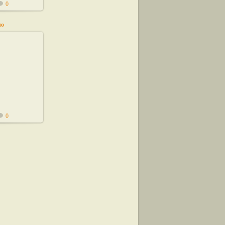
0
по
11
0