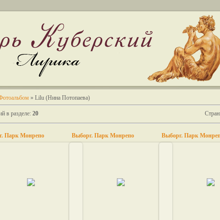
Фотоальбом
» Lilu (Нина Потопаева)
й в разделе
:
20
Стра
г. Парк Монрепо
Выборг. Парк Монрепо
Выборг. Парк Монре
24.03.2011
24.03.2011
24.03.20
lilu
lilu
lilu