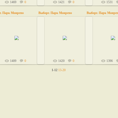
1469
0
1421
0
1531
г. Парк Монрепо
Выборг. Парк Монрепо
Выборг. Парк Монре
24.03.2011
24.03.2011
24.03.20
lilu
lilu
lilu
1409
0
1420
0
1396
1-12
13-20