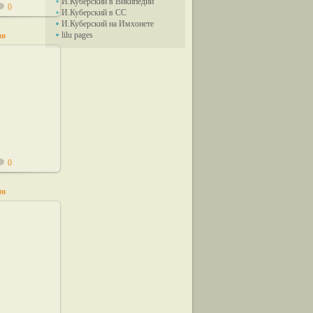
И.Куберский в Википедии
0
И.Куберский в СС
И.Куберский на Имхонете
lilu pages
по
11
0
по
11