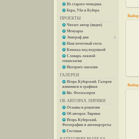
Из старого чемодана
Бера, Уба и Кубера
Выбор
ПРОЕКТЫ
Читает автор (видео)
Мемуары
Эпиграф дня
Наш почетный гость
Книжка под подушкой
Словарь ложной
этимологии
Интернет-магазин
ГАЛЕРЕИ
Игорь Куберский. Галерея
Выбор
живописи и графики
lilu. Фотогалерея
ОБ АВТОРАХ ЛИРИКИ
Отзывы и рецензии
Об авторах Лирики
Игорь Куберский.
Фотографии и автопортреты
Гостевая
КАТЕГОРИИ РАЗДЕЛА