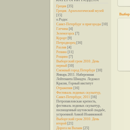
Греция
[35]
Греция. Археологический музей
Выбор
[15]
о.Родос
Санкт-Петербург и пригороды
[10]
Гатчина
[4]
Зеленогорск
[7]
Курорт
[9]
Петродворец
[16]
Разлив
[4]
Репино
[11]
Рощино
[7]
Выборгский гром 2010. День
первый
[10]
Снежный город Петербург
[10]
Январь 2011. Набережная
Лейтенанта Шмидта. Ледокол
Красин, Горный институт
Отражения
[16]
Фестиваль ледяных скульптур,
Санкт-Петербург, 2011
[16]
Петропавловская крепость,
фестиваль ледяных скульптур,
посвященный шутовской свадьбе,
устроенной Анной Иоанновной
Выборгский гром 2010. День
второй
[21]
Дорога на Валаам
[25]