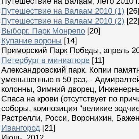
Путешествие на Валаам, лето 2010 г
Путешествие на Валаам 2010 (1)
[26
Путешествие на Валаам 2010 (2)
[22
Выборг. Парк Монрепо
[20]
Купание вороны
[14]
Приморский Парк Победы, апрель 2
Петербург в миниатюре
[11]
Александровский парк. Копии памятн
уменьшенные в 50 раз, - Адмиралте
колонны, Зимний дворец, Инженерны
Спаса на крови (отсутствует по при
соборы, композиция "великие зодчие"
Растрелли, Росси, Воронихин, Бажен
Ивангород
[21]
Июнь, 2012