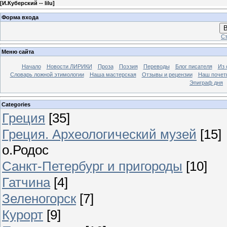
[
И.Куберский -- lilu
]
Форма входа
В
Ст
Меню сайта
Начало
Новости ЛИРИКИ
Проза
Поэзия
Переводы
Блог писателя
Из 
Словарь ложной этимологии
Наша мастерская
Отзывы и рецензии
Наш почет
Эпиграф дня
Categories
Греция
[35]
Греция. Археологический музей
[15]
о.Родос
Санкт-Петербург и пригороды
[10]
Гатчина
[4]
Зеленогорск
[7]
Курорт
[9]