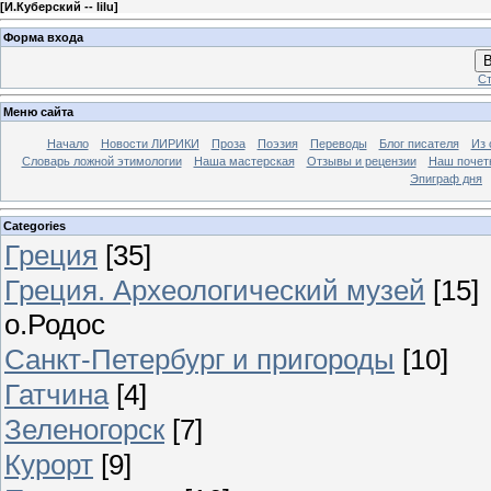
[
И.Куберский -- lilu
]
Форма входа
В
Ст
Меню сайта
Начало
Новости ЛИРИКИ
Проза
Поэзия
Переводы
Блог писателя
Из 
Словарь ложной этимологии
Наша мастерская
Отзывы и рецензии
Наш почет
Эпиграф дня
Categories
Греция
[35]
Греция. Археологический музей
[15]
о.Родос
Санкт-Петербург и пригороды
[10]
Гатчина
[4]
Зеленогорск
[7]
Курорт
[9]