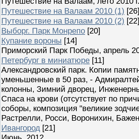
Путешествие на Валаам, лето 2010 г
Путешествие на Валаам 2010 (1)
[26
Путешествие на Валаам 2010 (2)
[22
Выборг. Парк Монрепо
[20]
Купание вороны
[14]
Приморский Парк Победы, апрель 2
Петербург в миниатюре
[11]
Александровский парк. Копии памятн
уменьшенные в 50 раз, - Адмиралте
колонны, Зимний дворец, Инженерны
Спаса на крови (отсутствует по при
соборы, композиция "великие зодчие"
Растрелли, Росси, Воронихин, Бажен
Ивангород
[21]
Июнь, 2012