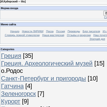
[
И.Куберский -- lilu
]
Форма входа
В
Ст
Меню сайта
Начало
Новости ЛИРИКИ
Проза
Поэзия
Переводы
Блог писателя
Из 
Словарь ложной этимологии
Наша мастерская
Отзывы и рецензии
Наш почет
Эпиграф дня
Categories
Греция
[35]
Греция. Археологический музей
[15]
о.Родос
Санкт-Петербург и пригороды
[10]
Гатчина
[4]
Зеленогорск
[7]
Курорт
[9]