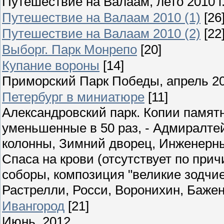
Путешествие на Валаам, лето 2010 г
Путешествие на Валаам 2010 (1)
[26
Путешествие на Валаам 2010 (2)
[22
Выборг. Парк Монрепо
[20]
Купание вороны
[14]
Приморский Парк Победы, апрель 2
Петербург в миниатюре
[11]
Александровский парк. Копии памятн
уменьшенные в 50 раз, - Адмиралте
колонны, Зимний дворец, Инженерны
Спаса на крови (отсутствует по при
соборы, композиция "великие зодчие"
Растрелли, Росси, Воронихин, Бажен
Ивангород
[21]
Июнь, 2012