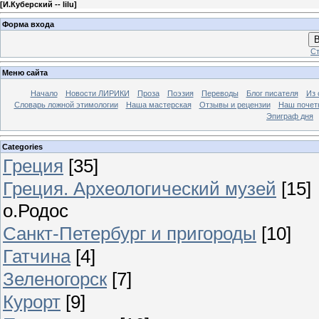
[
И.Куберский -- lilu
]
Форма входа
В
Ст
Меню сайта
Начало
Новости ЛИРИКИ
Проза
Поэзия
Переводы
Блог писателя
Из 
Словарь ложной этимологии
Наша мастерская
Отзывы и рецензии
Наш почет
Эпиграф дня
Categories
Греция
[35]
Греция. Археологический музей
[15]
о.Родос
Санкт-Петербург и пригороды
[10]
Гатчина
[4]
Зеленогорск
[7]
Курорт
[9]