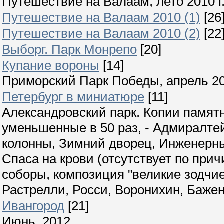
Путешествие на Валаам, лето 2010 г
Путешествие на Валаам 2010 (1)
[26
Путешествие на Валаам 2010 (2)
[22
Выборг. Парк Монрепо
[20]
Купание вороны
[14]
Приморский Парк Победы, апрель 2
Петербург в миниатюре
[11]
Александровский парк. Копии памятн
уменьшенные в 50 раз, - Адмиралте
колонны, Зимний дворец, Инженерны
Спаса на крови (отсутствует по при
соборы, композиция "великие зодчие"
Растрелли, Росси, Воронихин, Бажен
Ивангород
[21]
Июнь, 2012