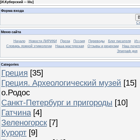
[
И.Куберский -- lilu
]
Форма входа
В
Ст
Меню сайта
Начало
Новости ЛИРИКИ
Проза
Поэзия
Переводы
Блог писателя
Из 
Словарь ложной этимологии
Наша мастерская
Отзывы и рецензии
Наш почет
Эпиграф дня
Categories
Греция
[35]
Греция. Археологический музей
[15]
о.Родос
Санкт-Петербург и пригороды
[10]
Гатчина
[4]
Зеленогорск
[7]
Курорт
[9]