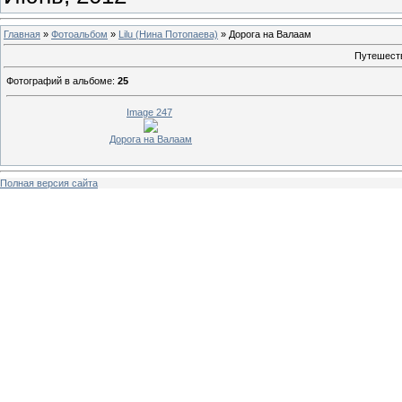
Главная
»
Фотоальбом
»
Lilu (Нина Потопаева)
» Дорога на Валаам
Путешеств
Фотографий в альбоме
:
25
Image 247
Дорога на Валаам
Полная версия сайта