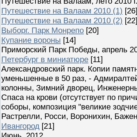
Путешествие на Валаам, лето 2010 г
Путешествие на Валаам 2010 (1)
[26
Путешествие на Валаам 2010 (2)
[22
Выборг. Парк Монрепо
[20]
Купание вороны
[14]
Приморский Парк Победы, апрель 2
Петербург в миниатюре
[11]
Александровский парк. Копии памятн
уменьшенные в 50 раз, - Адмиралте
колонны, Зимний дворец, Инженерны
Спаса на крови (отсутствует по при
соборы, композиция "великие зодчие"
Растрелли, Росси, Воронихин, Бажен
Ивангород
[21]
Июнь, 2012