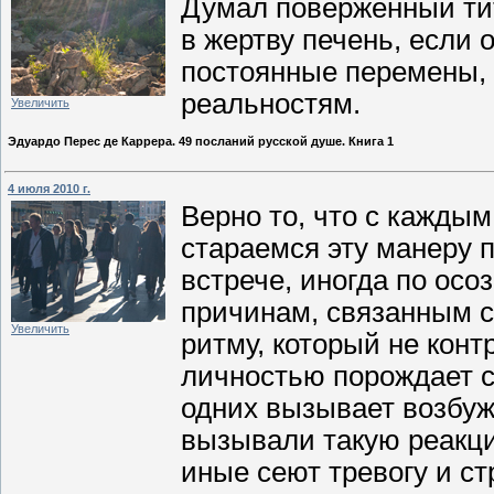
Думал поверженный тит
в жертву печень, если 
постоянные перемены, 
реальностям.
Увеличить
Эдуардо Перес де Каррера. 49 посланий русской душе. Книга 1
4 июля 2010 г.
Верно то, что с каждым
стараемся эту манеру 
встрече, иногда по ос
причинам, связанным с
Увеличить
ритму, который не конт
личностью порождает с
одних вызывает возбуж
вызывали такую реакци
иные сеют тревогу и ст