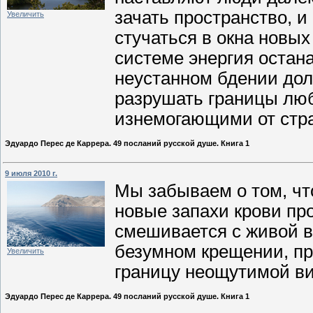
зачать пространство, и
Увеличить
стучаться в окна новых
системе энергия остан
неустанном бдении дол
разрушать границы люб
изнемогающими от стра
Эдуардо Перес де Каррера. 49 посланий русской душе. Книга 1
9 июля 2010 г.
Мы забываем о том, чт
новые запахи крови пр
смешивается с живой в
безумном крещении, пр
Увеличить
границу неощутимой в
Эдуардо Перес де Каррера. 49 посланий русской душе. Книга 1