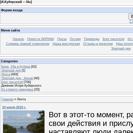
[
И.Куберский -- lilu
]
Форма входа
В
Ст
Меню сайта
Начало
Новости ЛИРИКИ
Проза
Поэзия
Переводы
Блог писателя
Из 
Словарь ложной этимологии
Наша мастерская
Отзывы и рецензии
Наш почет
Эпиграф дня
Categories
Бера, Уба и Кубера
[62]
Эпиграф дня
[1]
Лента
[493]
Эпиграф дня - Архив
[40]
Блог писателя
[706]
Дневник Игоря Куберского
Из старого чемодана
[33]
Главная
»
Лента
10 июля 2010 г.
Вот в этот-то момент, 
свои действия и присл
наставляют люди далек