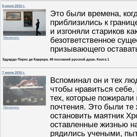
8 июля 2010 г.
Это были времена, ког
приблизились к границ
и изгоняли стариков к
Увеличить
безответственное сущес
призывающего оставать
Эдуардо Перес де Каррера. 49 посланий русской душе. Книга 1
7 июля 2010 г.
Вспоминал он и тех люд
чтобы нравиться себе,
тех, которые пожирали 
почтения. Это были те
Увеличить
остановить маятник Хр
оставленные жизнью на
рядились учеными, пыт