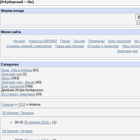
[
И.Куберский -- lilu
]
Форма входа
В
Ст
Меню сайта
Начало
Новости ЛИРИКИ
Проза
Поэзия
Переводы
Блог писателя
Из 
Словарь ложной этимологии
Наша мастерская
Отзывы и рецензии
Наш почет
Эпиграф дня
Categories
Бера, Уба и Кубера
[62]
Эпиграф дня
[1]
Лента
[493]
Эпиграф дня - Архив
[40]
Блог писателя
[706]
Дневник Игоря Куберского
Из старого чемодана
[33]
Главная
»
2010
»
Апрель
30 Апреля, Пятница
00:16
30 апреля 2010 г.
(1)
29 Апреля, Четверг