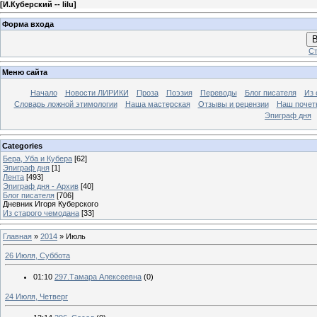
[
И.Куберский -- lilu
]
Форма входа
В
Ст
Меню сайта
Начало
Новости ЛИРИКИ
Проза
Поэзия
Переводы
Блог писателя
Из 
Словарь ложной этимологии
Наша мастерская
Отзывы и рецензии
Наш почет
Эпиграф дня
Categories
Бера, Уба и Кубера
[62]
Эпиграф дня
[1]
Лента
[493]
Эпиграф дня - Архив
[40]
Блог писателя
[706]
Дневник Игоря Куберского
Из старого чемодана
[33]
Главная
»
2014
»
Июль
26 Июля, Суббота
01:10
297.Тамара Алексеевна
(0)
24 Июля, Четверг