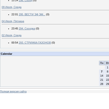
13:14
296. Сосед
(0)
09 Июля, Среда
22:01
295. ВЕСТИ ЭФ ЭМ...
(0)
04 Июля, Пятница
23:45
294. Соседка
(0)
02 Июля, Среда
00:54
293. СТРИЖКА ГАЗОНОВ
(0)
Calendar
Пн
Вт
1
7
8
14
15
21
22
28
29
Полная версия сайта