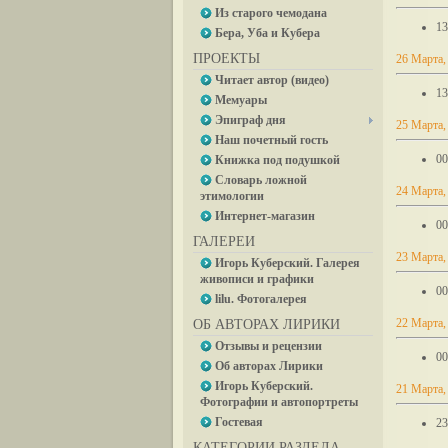
Из старого чемодана
13
Бера, Уба и Кубера
ПРОЕКТЫ
26 Марта,
Читает автор (видео)
13
Мемуары
Эпиграф дня
25 Марта,
Наш почетный гость
00
Книжка под подушкой
Словарь ложной
24 Марта,
этимологии
Интернет-магазин
00
ГАЛЕРЕИ
23 Марта,
Игорь Куберский. Галерея
живописи и графики
00
lilu. Фотогалерея
22 Марта,
ОБ АВТОРАХ ЛИРИКИ
Отзывы и рецензии
00
Об авторах Лирики
Игорь Куберский.
21 Марта,
Фотографии и автопортреты
Гостевая
23
КАТЕГОРИИ РАЗДЕЛА