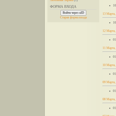
Любовная лирика
(1)
10
ФОРМА ВХОДА
Войти через uID
13 Марта,
Старая форма входа
10
12 Марта,
01
11 Марта,
01
10 Марта,
01
09 Марта,
01
08 Марта,
01