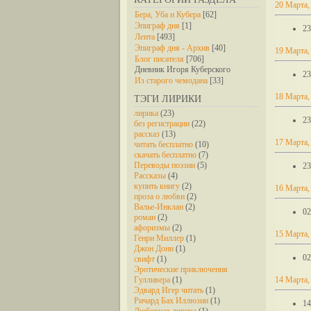
20 Марта,
Бера, Уба и Кубера
[62]
Эпиграф дня
[1]
23
Лента
[493]
Эпиграф дня - Архив
[40]
19 Марта,
Блог писателя
[706]
Дневник Игоря Куберского
23
Из старого чемодана
[33]
18 Марта,
ТЭГИ ЛИРИКИ
лирика
(23)
23
без регистрации
(22)
рассказ
(13)
17 Марта,
читать бесплатно
(10)
скачать бесплатно
(7)
Переводы поэзии
(5)
23
Рассказы
(4)
купить книгу
(2)
16 Марта,
проза о любви
(2)
Валье-Инклан
(2)
02
роман
(2)
афоризмы
(2)
15 Марта,
Генри Миллер
(1)
Джон Донн
(1)
02
свифт
(1)
Эротические приключения
Гулливера
(1)
14 Марта,
Эдвард Игер читать
(1)
Ричард Бах Иллюзии
(1)
14