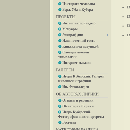
Из старого чемодана
13
Бера, Уба и Кубера
13
ПРОЕКТЫ
Читает автор (видео)
13
Мемуары
Эпиграф дня
13
Наш почетный гость
Книжка под подушкой
Словарь ложной
этимологии
Интернет-магазин
ГАЛЕРЕИ
Игорь Куберский. Галерея
живописи и графики
lilu. Фотогалерея
ОБ АВТОРАХ ЛИРИКИ
Отзывы и рецензии
Об авторах Лирики
Игорь Куберский.
Фотографии и автопортреты
Гостевая
КАТЕГОРИИ РАЗДЕЛА