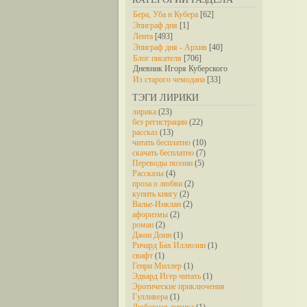
Бера, Уба и Кубера
[62]
Эпиграф дня
[1]
Лента
[493]
Эпиграф дня - Архив
[40]
Блог писателя
[706]
Дневник Игоря Куберского
Из старого чемодана
[33]
ТЭГИ ЛИРИКИ
лирика
(23)
без регистрации
(22)
рассказ
(13)
читать бесплатно
(10)
скачать бесплатно
(7)
Переводы поэзии
(5)
Рассказы
(4)
проза о любви
(2)
купить книгу
(2)
Валье-Инклан
(2)
афоризмы
(2)
роман
(2)
Джон Донн
(1)
Ричард Бах Иллюзии
(1)
свифт
(1)
Генри Миллер
(1)
Эдвард Игер читать
(1)
Эротические приключения
Гулливера
(1)