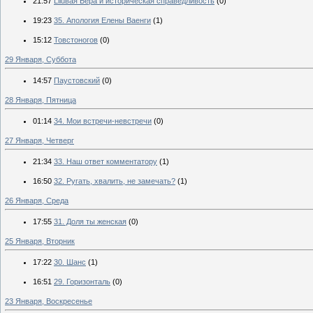
21:57
Liluвая Бера и историческая справедливость
(0)
19:23
35. Апология Елены Ваенги
(1)
15:12
Товстоногов
(0)
29 Января, Суббота
14:57
Паустовский
(0)
28 Января, Пятница
01:14
34. Мои встречи-невстречи
(0)
27 Января, Четверг
21:34
33. Наш ответ комментатору
(1)
16:50
32. Ругать, хвалить, не замечать?
(1)
26 Января, Среда
17:55
31. Доля ты женская
(0)
25 Января, Вторник
17:22
30. Шанс
(1)
16:51
29. Горизонталь
(0)
23 Января, Воскресенье