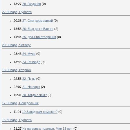
13:27
28. Газданов
(0)
22 Января, Суббота
20:38
27. Снег кромешный
(0)
18:55
26. Еще раз о Ваенге
(2)
14:44
25. Два стихотворения
(0)
20 Января, Четверг
23:46
24. Муви
(0)
13:45
23. Разлад?
(0)
18 Января, Вторник
22:53
22. Путы
(0)
22:07
21. Не верю
(2)
16:31
20. Тогда о чем?
(0)
17 Января, Понедельник
11:01
19.Запад нам поможет?
(0)
15 Января, Суббота
21:27
Из лагерных походов. Мне 13 лет.
(0)