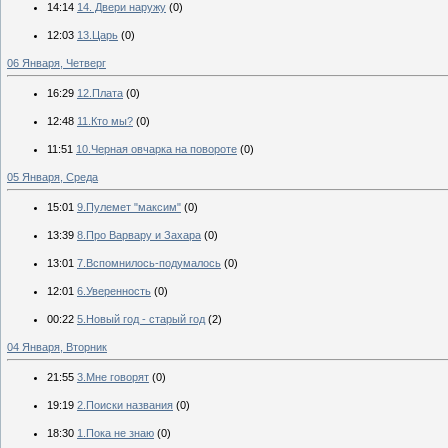
14:14
14. Двери наружу
(0)
12:03
13.Царь
(0)
06 Января, Четверг
16:29
12.Плата
(0)
12:48
11.Кто мы?
(0)
11:51
10.Черная овчарка на повороте
(0)
05 Января, Среда
15:01
9.Пулемет "максим"
(0)
13:39
8.Про Варвару и Захара
(0)
13:01
7.Вспомнилось-подумалось
(0)
12:01
6.Уверенность
(0)
00:22
5.Новый год - старый год
(2)
04 Января, Вторник
21:55
3.Мне говорят
(0)
19:19
2.Поиски названия
(0)
18:30
1.Пока не знаю
(0)