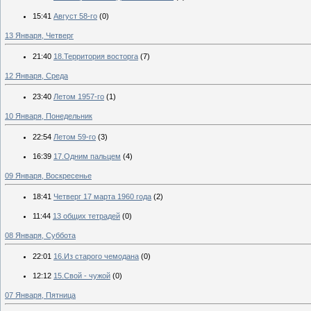
15:41
Август 58-го
(0)
13 Января, Четверг
21:40
18.Территория восторга
(7)
12 Января, Среда
23:40
Летом 1957-го
(1)
10 Января, Понедельник
22:54
Летом 59-го
(3)
16:39
17.Одним пальцем
(4)
09 Января, Воскресенье
18:41
Четверг 17 марта 1960 года
(2)
11:44
13 общих тетрадей
(0)
08 Января, Суббота
22:01
16.Из старого чемодана
(0)
12:12
15.Свой - чужой
(0)
07 Января, Пятница