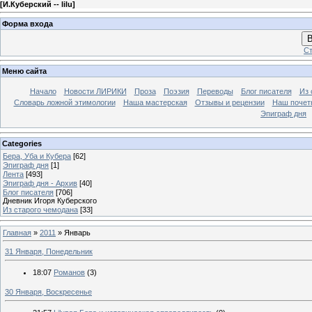
[
И.Куберский -- lilu
]
Форма входа
В
Ст
Меню сайта
Начало
Новости ЛИРИКИ
Проза
Поэзия
Переводы
Блог писателя
Из 
Словарь ложной этимологии
Наша мастерская
Отзывы и рецензии
Наш почет
Эпиграф дня
Categories
Бера, Уба и Кубера
[62]
Эпиграф дня
[1]
Лента
[493]
Эпиграф дня - Архив
[40]
Блог писателя
[706]
Дневник Игоря Куберского
Из старого чемодана
[33]
Главная
»
2011
»
Январь
31 Января, Понедельник
18:07
Романов
(3)
30 Января, Воскресенье