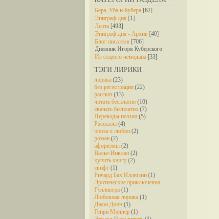
Бера, Уба и Кубера
[62]
Эпиграф дня
[1]
Лента
[493]
Эпиграф дня - Архив
[40]
Блог писателя
[706]
Дневник Игоря Куберского
Из старого чемодана
[33]
ТЭГИ ЛИРИКИ
лирика
(23)
без регистрации
(22)
рассказ
(13)
читать бесплатно
(10)
скачать бесплатно
(7)
Переводы поэзии
(5)
Рассказы
(4)
проза о любви
(2)
роман
(2)
афоризмы
(2)
Валье-Инклан
(2)
купить книгу
(2)
свифт
(1)
Ричард Бах Иллюзии
(1)
Эротические приключения
Гулливера
(1)
Любовная лирика
(1)
Джон Донн
(1)
Генри Миллер
(1)