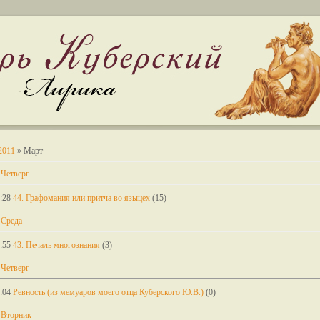
2011
»
Март
 Четверг
:28
44. Графомания или притча во языцех
(15)
 Среда
:55
43. Печаль многознания
(3)
 Четверг
:04
Ревность (из мемуаров моего отца Куберского Ю.В.)
(0)
 Вторник