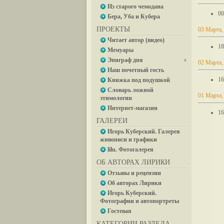
Из старого чемодана
00
Бера, Уба и Кубера
ПРОЕКТЫ
03 Марта,
Читает автор (видео)
18
Мемуары
Эпиграф дня
02 Марта,
Наш почетный гость
16
Книжка под подушкой
Словарь ложной
01 Марта,
этимологии
Интернет-магазин
16
ГАЛЕРЕИ
Игорь Куберский. Галерея
живописи и графики
lilu. Фотогалерея
ОБ АВТОРАХ ЛИРИКИ
Отзывы и рецензии
Об авторах Лирики
Игорь Куберский.
Фотографии и автопортреты
Гостевая
КАТЕГОРИИ РАЗДЕЛА