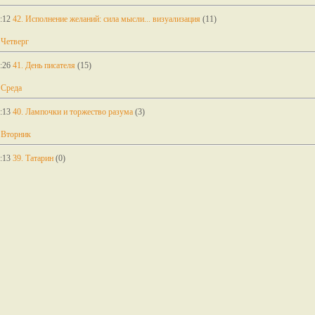
:12
42. Исполнение желаний: сила мысли... визуализация
(11)
 Четверг
:26
41. День писателя
(15)
 Среда
:13
40. Лампочки и торжество разума
(3)
 Вторник
:13
39. Татарин
(0)