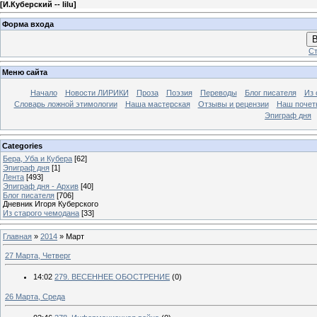
[
И.Куберский -- lilu
]
Форма входа
В
Ст
Меню сайта
Начало
Новости ЛИРИКИ
Проза
Поэзия
Переводы
Блог писателя
Из 
Словарь ложной этимологии
Наша мастерская
Отзывы и рецензии
Наш почет
Эпиграф дня
Categories
Бера, Уба и Кубера
[62]
Эпиграф дня
[1]
Лента
[493]
Эпиграф дня - Архив
[40]
Блог писателя
[706]
Дневник Игоря Куберского
Из старого чемодана
[33]
Главная
»
2014
»
Март
27 Марта, Четверг
14:02
279. ВЕСЕННЕЕ ОБОСТРЕНИЕ
(0)
26 Марта, Среда