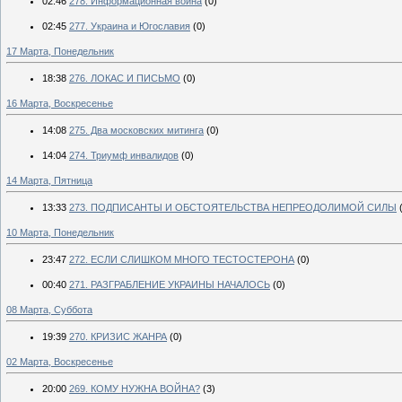
02:46
278. Информационная война
(0)
02:45
277. Украина и Югославия
(0)
17 Марта, Понедельник
18:38
276. ЛОКАС И ПИСЬМО
(0)
16 Марта, Воскресенье
14:08
275. Два московских митинга
(0)
14:04
274. Триумф инвалидов
(0)
14 Марта, Пятница
13:33
273. ПОДПИСАНТЫ И ОБСТОЯТЕЛЬСТВА НЕПРЕОДОЛИМОЙ СИЛЫ
10 Марта, Понедельник
23:47
272. ЕСЛИ СЛИШКОМ МНОГО ТЕСТОСТЕРОНА
(0)
00:40
271. РАЗГРАБЛЕНИЕ УКРАИНЫ НАЧАЛОСЬ
(0)
08 Марта, Суббота
19:39
270. КРИЗИС ЖАНРА
(0)
02 Марта, Воскресенье
20:00
269. КОМУ НУЖНА ВОЙНА?
(3)