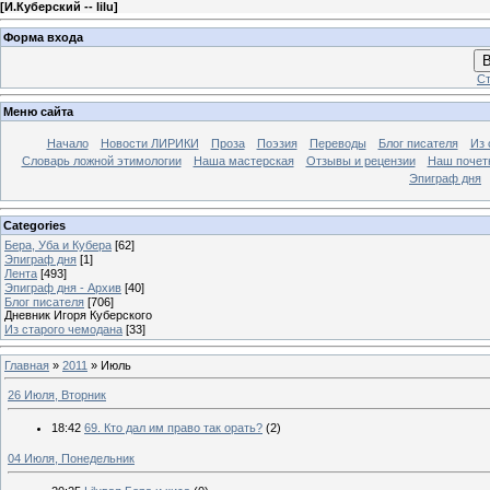
[
И.Куберский -- lilu
]
Форма входа
В
Ст
Меню сайта
Начало
Новости ЛИРИКИ
Проза
Поэзия
Переводы
Блог писателя
Из 
Словарь ложной этимологии
Наша мастерская
Отзывы и рецензии
Наш почет
Эпиграф дня
Categories
Бера, Уба и Кубера
[62]
Эпиграф дня
[1]
Лента
[493]
Эпиграф дня - Архив
[40]
Блог писателя
[706]
Дневник Игоря Куберского
Из старого чемодана
[33]
Главная
»
2011
»
Июль
26 Июля, Вторник
18:42
69. Кто дал им право так орать?
(2)
04 Июля, Понедельник