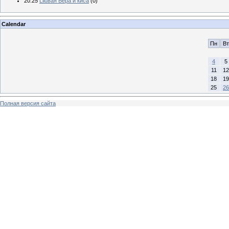
20:25
Liluвая Бера и киса
(0)
Calendar
Пн
Вт
4
5
11
12
18
19
25
26
Полная версия сайта