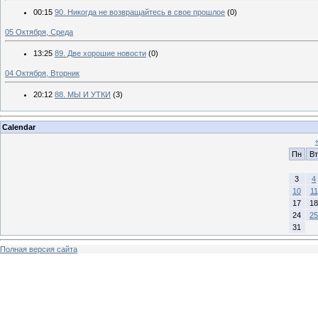
00:15
90. Никогда не возвращайтесь в свое прошлое
(0)
05 Октября, Среда
13:25
89. Две хорошие новости
(0)
04 Октября, Вторник
20:12
88. МЫ И УТКИ
(3)
Calendar
Пн
Вт
3
4
10
11
17
18
24
25
31
Полная версия сайта