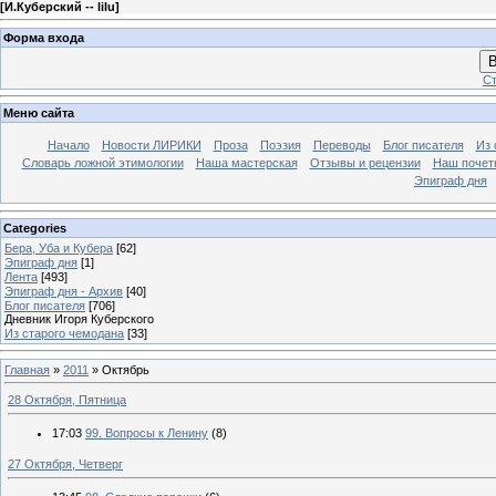
[
И.Куберский -- lilu
]
Форма входа
В
Ст
Меню сайта
Начало
Новости ЛИРИКИ
Проза
Поэзия
Переводы
Блог писателя
Из 
Словарь ложной этимологии
Наша мастерская
Отзывы и рецензии
Наш почет
Эпиграф дня
Categories
Бера, Уба и Кубера
[62]
Эпиграф дня
[1]
Лента
[493]
Эпиграф дня - Архив
[40]
Блог писателя
[706]
Дневник Игоря Куберского
Из старого чемодана
[33]
Главная
»
2011
»
Октябрь
28 Октября, Пятница
17:03
99. Вопросы к Ленину
(8)
27 Октября, Четверг