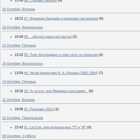
13:45
98. Сладкие парочки
(6)
25 Октября, Вторник
18:21
97. Муаммар Каддафи и немножко автократии
(6)
23 Октября, Воскресенье
15:00
96. ...ибо все наши несчастья
(2)
21 Октября, Пятница
13:22
95. Пояс Богородицы и плюс пять по Цельсию
(2)
16 Октября, Воскресенье
13:54
94. Читая философа И. А. Ильина (1882-1954)
(7)
14 Октября, Пятница
19:32
93. Ху из кто, или Ярмарка тщеславия...
(0)
11 Октября, Вторник
19:05
92. Резонанс-2012
(1)
10 Октября, Понедельник
23:42
91. Let it be, или резонансные "П" и "М"
(0)
08 Октября, Суббота