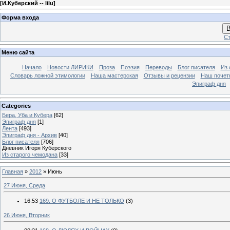
[
И.Куберский -- lilu
]
Форма входа
В
Ст
Меню сайта
Начало
Новости ЛИРИКИ
Проза
Поэзия
Переводы
Блог писателя
Из 
Словарь ложной этимологии
Наша мастерская
Отзывы и рецензии
Наш почет
Эпиграф дня
Categories
Бера, Уба и Кубера
[62]
Эпиграф дня
[1]
Лента
[493]
Эпиграф дня - Архив
[40]
Блог писателя
[706]
Дневник Игоря Куберского
Из старого чемодана
[33]
Главная
»
2012
»
Июнь
27 Июня, Среда
16:53
169. О ФУТБОЛЕ И НЕ ТОЛЬКО
(3)
26 Июня, Вторник