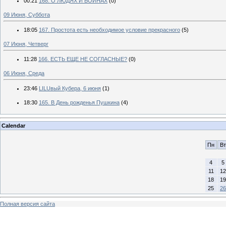
00:21
168. О ЛЮДЯХ И ВОЙНАХ
(0)
09 Июня, Суббота
18:05
167. Простота есть необходимое условие прекрасного
(5)
07 Июня, Четверг
11:28
166. ЕСТЬ ЕЩЕ НЕ СОГЛАСНЫЕ?
(0)
06 Июня, Среда
23:46
LILUвый Кубера, 6 июня
(1)
18:30
165. В День рожденья Пушкина
(4)
Calendar
Пн
Вт
4
5
11
12
18
19
25
26
Полная версия сайта