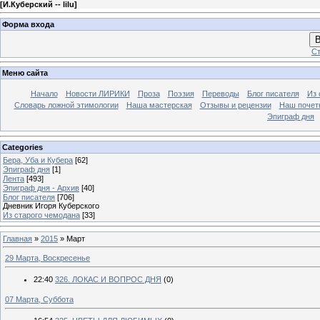
[
И.Куберский -- lilu
]
Форма входа
В
Ст
Меню сайта
Начало
Новости ЛИРИКИ
Проза
Поэзия
Переводы
Блог писателя
Из 
Словарь ложной этимологии
Наша мастерская
Отзывы и рецензии
Наш почет
Эпиграф дня
Categories
Бера, Уба и Кубера
[62]
Эпиграф дня
[1]
Лента
[493]
Эпиграф дня - Архив
[40]
Блог писателя
[706]
Дневник Игоря Куберского
Из старого чемодана
[33]
Главная
»
2015
»
Март
29 Марта, Воскресенье
22:40
326. ЛОКАС И ВОПРОС ДНЯ
(0)
07 Марта, Суббота