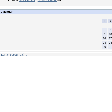
16:54
325. ЦВЕТЫ ДЛЯ ЛЮБИМЫХ
(0)
Calendar
Пн
Вт
2
3
9
10
16
17
23
24
30
31
Полная версия сайта