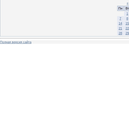
«
Пн
Вт
1
7
8
14
15
21
22
28
29
Полная версия сайта