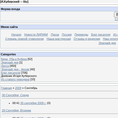
[
И.Куберский -- lilu
]
Форма входа
В
Ст
Меню сайта
Начало
Новости ЛИРИКИ
Проза
Поэзия
Переводы
Блог писателя
Из 
Словарь ложной этимологии
Наша мастерская
Отзывы и рецензии
Наш почет
Эпиграф дня
Categories
Бера, Уба и Кубера
[62]
Эпиграф дня
[1]
Лента
[493]
Эпиграф дня - Архив
[40]
Блог писателя
[706]
Дневник Игоря Куберского
Из старого чемодана
[33]
Главная
»
2009
»
Сентябрь
30 Сентября, Среда
00:41
30 сентября 2009 г.
(0)
29 Сентября, Вторник