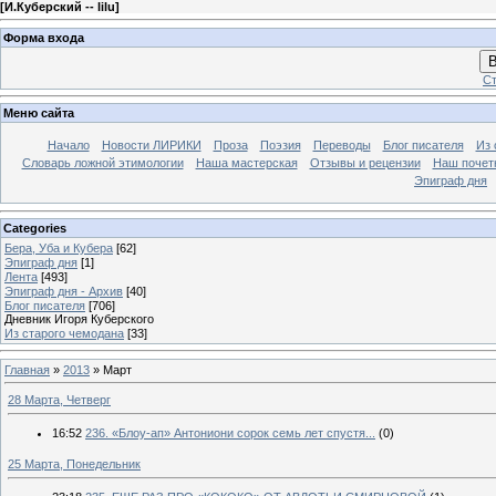
[
И.Куберский -- lilu
]
Форма входа
В
Ст
Меню сайта
Начало
Новости ЛИРИКИ
Проза
Поэзия
Переводы
Блог писателя
Из 
Словарь ложной этимологии
Наша мастерская
Отзывы и рецензии
Наш почет
Эпиграф дня
Categories
Бера, Уба и Кубера
[62]
Эпиграф дня
[1]
Лента
[493]
Эпиграф дня - Архив
[40]
Блог писателя
[706]
Дневник Игоря Куберского
Из старого чемодана
[33]
Главная
»
2013
»
Март
28 Марта, Четверг
16:52
236. «Блоу-ап» Антониони сорок семь лет спустя...
(0)
25 Марта, Понедельник