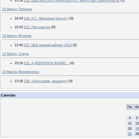
23:18
235. ЕЩЕ РАЗ ПРО «КОКОКО» ОТ АВДОТЬИ СМИРНОВОЙ
(1)
22 Марта, Пятница
16:43
234. Н.С. Михалков forever?
(0)
10:33
233. Про щастье
(0)
19 Марта, Вторник
12:40
232. Мой зимний кайтинг-2013
(0)
13 Марта, Среда
23:16
231. А ДЕВЧОНОК ЖАЛКО...
(0)
10 Марта, Воскресенье
13:16
230. «Хрусталев, машину!»
(0)
Calendar
Пн
Вт
4
5
11
12
18
19
25
26