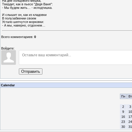
На дне холщового мешка,
Твердит, как в пьесе "Дядя Ваня":
- Мы будем жить… - исподтишка.
И слышит он, как из кладовки
В полузабвении своем
Устало шепчутся морковки:
- А мы, наверно, отдохнем…
Всего комментариев
:
0
Войдите:
Отправить
Calendar
Пн
Вт
2
3
9
10
16
17
23
24
30
31