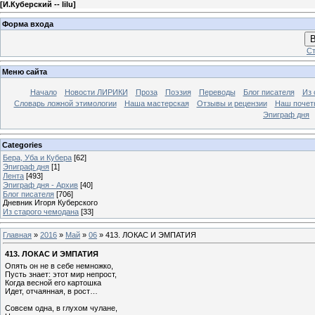
[
И.Куберский -- lilu
]
Форма входа
В
Ст
Меню сайта
Начало
Новости ЛИРИКИ
Проза
Поэзия
Переводы
Блог писателя
Из 
Словарь ложной этимологии
Наша мастерская
Отзывы и рецензии
Наш почет
Эпиграф дня
Categories
Бера, Уба и Кубера
[62]
Эпиграф дня
[1]
Лента
[493]
Эпиграф дня - Архив
[40]
Блог писателя
[706]
Дневник Игоря Куберского
Из старого чемодана
[33]
Главная
»
2016
»
Май
»
06
» 413. ЛОКАС И ЭМПАТИЯ
413. ЛОКАС И ЭМПАТИЯ
Опять он не в себе немножко,
Пусть знает: этот мир непрост,
Когда весной его картошка
Идет, отчаянная, в рост…
Совсем одна, в глухом чулане,