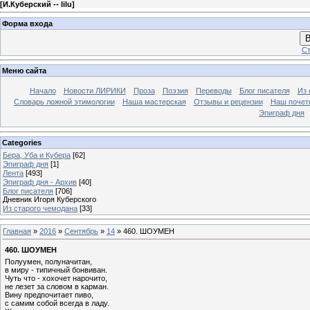
[
И.Куберский -- lilu
]
Форма входа
В
Ст
Меню сайта
Начало
Новости ЛИРИКИ
Проза
Поэзия
Переводы
Блог писателя
Из 
Словарь ложной этимологии
Наша мастерская
Отзывы и рецензии
Наш почет
Эпиграф дня
Categories
Бера, Уба и Кубера
[62]
Эпиграф дня
[1]
Лента
[493]
Эпиграф дня - Архив
[40]
Блог писателя
[706]
Дневник Игоря Куберского
Из старого чемодана
[33]
Главная
»
2016
»
Сентябрь
»
14
» 460. ШОУМЕН
460. ШОУМЕН
Полуумен, полуначитан,
в миру - типичный бонвиван.
Чуть что - хохочет нарочито,
не лезет за словом в карман.
Вину предпочитает пиво,
с самим собой всегда в ладу.