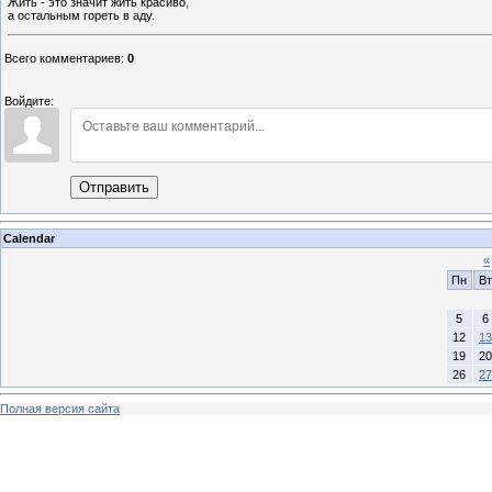
Жить - это значит жить красиво,
а остальным гореть в аду.
Всего комментариев
:
0
Войдите:
Отправить
Calendar
«
Пн
Вт
5
6
12
13
19
20
26
27
Полная версия сайта