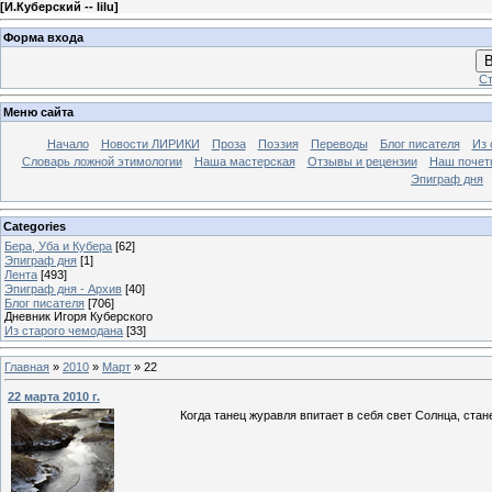
[
И.Куберский -- lilu
]
Форма входа
В
Ст
Меню сайта
Начало
Новости ЛИРИКИ
Проза
Поэзия
Переводы
Блог писателя
Из 
Словарь ложной этимологии
Наша мастерская
Отзывы и рецензии
Наш почет
Эпиграф дня
Categories
Бера, Уба и Кубера
[62]
Эпиграф дня
[1]
Лента
[493]
Эпиграф дня - Архив
[40]
Блог писателя
[706]
Дневник Игоря Куберского
Из старого чемодана
[33]
Главная
»
2010
»
Март
»
22
22 марта 2010 г.
Когда танец журавля впитает в себя свет Солнца, ста