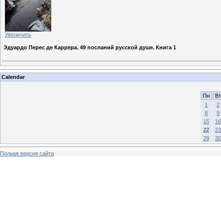
Увеличить
Эдуардо Перес де Каррера. 49 посланий русской душе. Книга 1
Calendar
Пн
Вт
1
2
8
9
15
16
22
23
29
30
Полная версия сайта