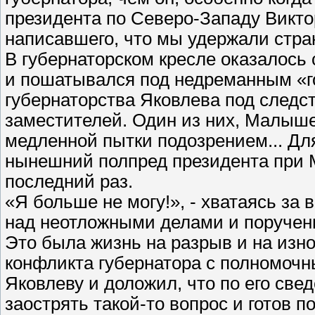
президента по Северо-Западу Викто
написавшего, что мы удержали стран
В губернаторском кресле оказалось
и пошатывался под недреманным «го
губернаторства Яковлева под следс
заместителей. Один из них, Малышев
медленной пытки подозрением... Дл
нынешний полпред президента при М
последний раз.
«Я больше не могу!», - хватаясь за 
над неотложными делами и поручени
Это была жизнь на разрыв и на изно
конфликта губернатора с полномоч
Яковлеву и доложил, что по его све
заострять такой-то вопрос и готов п