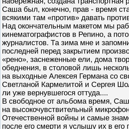
набережная, создана транспортная р
Саша был, конечно, прав - время с
всякими там «против» давать против
Над окончательным макетом мы раб
кинематографистов в Репино, а пот
журналистов. Та зима мне и запом
последней перед закрытием произво
«рено», заснеженные ели, дома тво
обеднения, в столовой лишь несколь
на выходные Алексея Германа со с
Светланой Кармелитой и Сергея Шол
ли уже вернувшегося оттуда....
В свободное от альбома время, Саш
на высокочувствительный микрофон 
Отечественной войны и самые знаме
после его смерти я услышу их в его