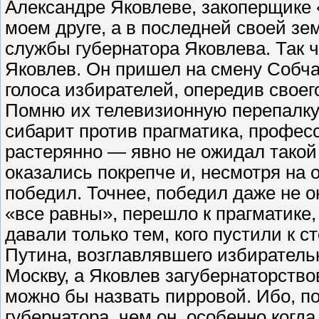
Александре Яковлеве, закоперщике
моем друге, а в последней своей зе
службы губернатора Яковлева. Так 
Яковлев. Он пришел на смену Собча
голоса избирателей, опередив своег
Помню их телевизионную перепалку,
сибарит против прагматика, профес
растерянно — явно не ожидал такой 
оказались покрепче и, несмотря на 
победил. Точнее, победил даже не он
«все равны», перешло к прагматике, 
давали только тем, кого пустили к ст
Путина, возглавлявшего избиратель
Москву, а Яковлев загубернаторство
можно бы назвать пирровой. Ибо, п
губернатора, чем он, особенно когд