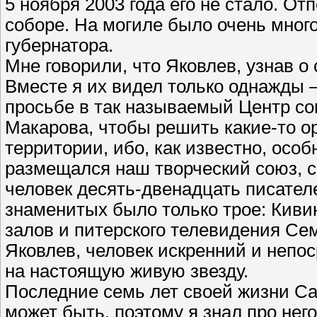
5 ноября 2003 года его не стало. О
соборе. На могиле было очень много 
губернатора.
Мне говорили, что Яковлев, узнав о
Вместе я их видел только однажды 
просьбе в так называемый Центр с
Макарова, чтобы решить какие-то 
территории, ибо, как известно, осо
размещался наш творческий союз, с
человек десять-двенадцать писателе
знаменитых было только трое: Киви
залов и питерского телевидения Сем
Яковлев, человек искренний и непо
на настоящую живую звезду.
Последние семь лет своей жизни Са
может быть, поэтому я знал про нег