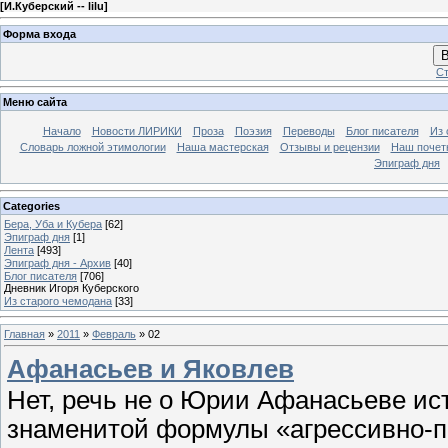
[
И.Куберский -- lilu
]
Форма входа
В
Ст
Меню сайта
Начало
Новости ЛИРИКИ
Проза
Поэзия
Переводы
Блог писателя
Из 
Словарь ложной этимологии
Наша мастерская
Отзывы и рецензии
Наш почет
Эпиграф дня
Categories
Бера, Уба и Кубера
[62]
Эпиграф дня
[1]
Лента
[493]
Эпиграф дня - Архив
[40]
Блог писателя
[706]
Дневник Игоря Куберского
Из старого чемодана
[33]
Главная
»
2011
»
Февраль
»
02
Афанасьев и Яковлев
Нет, речь не о Юрии Афанасьеве ис
знаменитой формулы «агрессивно-п