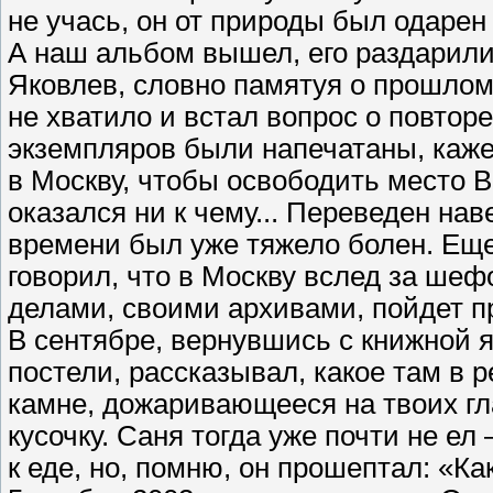
не учась, он от природы был одаре
А наш альбом вышел, его раздарили
Яковлев, словно памятуя о прошлом,
не хватило и встал вопрос о повтор
экземпляров были напечатаны, каже
в Москву, чтобы освободить место 
оказался ни к чему... Переведен нав
времени был уже тяжело болен. Еще
говорил, что в Москву вслед за шеф
делами, своими архивами, пойдет пр
В сентябре, вернувшись с книжной я
постели, рассказывал, какое там в 
камне, дожаривающееся на твоих гла
кусочку. Саня тогда уже почти не ел
к еде, но, помню, он прошептал: «Ка