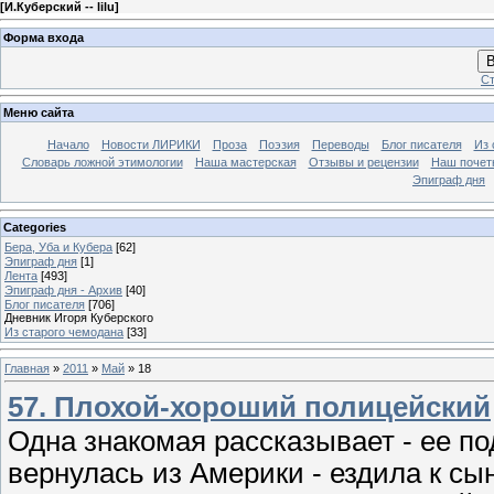
[
И.Куберский -- lilu
]
Форма входа
В
Ст
Меню сайта
Начало
Новости ЛИРИКИ
Проза
Поэзия
Переводы
Блог писателя
Из 
Словарь ложной этимологии
Наша мастерская
Отзывы и рецензии
Наш почет
Эпиграф дня
Categories
Бера, Уба и Кубера
[62]
Эпиграф дня
[1]
Лента
[493]
Эпиграф дня - Архив
[40]
Блог писателя
[706]
Дневник Игоря Куберского
Из старого чемодана
[33]
Главная
»
2011
»
Май
»
18
57. Плохой-хороший полицейский
Одна знакомая рассказывает - ее по
вернулась из Америки - ездила к сы