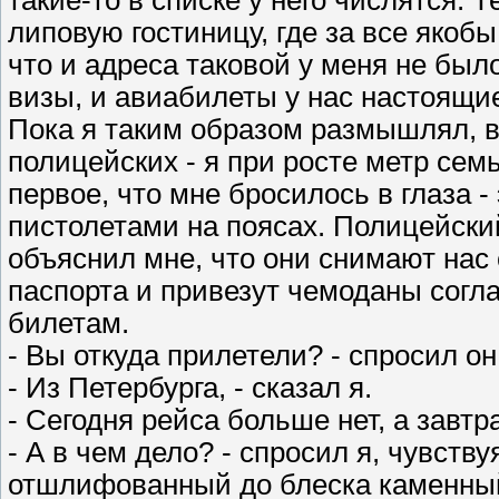
такие-то в списке у него числятся. Т
липовую гостиницу, где за все якоб
что и адреса таковой у меня не было
визы, и авиабилеты у нас настоящие
Пока я таким образом размышлял, 
полицейских - я при росте метр сем
первое, что мне бросилось в глаза -
пистолетами на поясах. Полицейски
объяснил мне, что они снимают нас 
паспорта и привезут чемоданы согл
билетам.
- Вы откуда прилетели? - спросил он
- Из Петербурга, - сказал я.
- Сегодня рейса больше нет, а завтр
- А в чем дело? - спросил я, чувству
отшлифованный до блеска каменный 