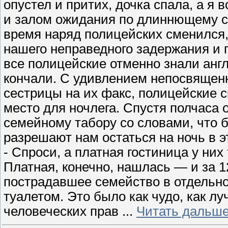
опустел и притих, дочка спала, а я
и залом ожидания по длиннющему ск
время наряд полицейских сменился,
нашего неправедного задержания и п
все полицейские отменно знали англ
кончали. С удивлением непосвященн
сестрицы на их факс, полицейские 
место для ночлега. Спустя полчаса
семейному табору со словами, что б
разрешают нам остаться на ночь в э
- Спроси, а платная гостиница у них 
Платная, конечно, нашлась — и за 1
пострадавшее семейство в отдельно
туалетом. Это было как чудо, как л
человеческих прав
...
Читать дальше