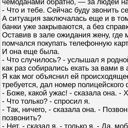
чемоданами обратно, — за людей на
- Что и тебе. Сейчас буду звонить с
А ситуация заключалась еще и в том,
банки уже закрываются, а без справки
Оставив в зале ожидания жену, где 
помчался покупать телефонную карто
И она еще была.
- Что случилось? - услышал я родной
как раз собирались ехать за вами в 
Я как мог объяснил ей происходящее,
требуется, дал номер полицейского 
- Боже, какой ужас! - сказала она. -
- Что только? - спросил я.
- Так, ничего, - сказала она. - Позв
позвонить?
- Нет, - сказал я, - только я. - Да,