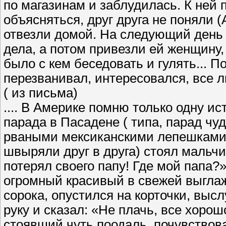
по магазинам и заблудилась. К ней
объясняться, друг друга не поняли (
отвезли домой. На следующий день 
дела, а потом привезли ей женщину,
было с кем беседовать и гулять... 
перезванивал, интересовался, все ли
( из письма)
.... В Америке помню только одну и
парада в Пасадене ( типа, парад чу
рваными мексиканскими лепешками 
швыряли друг в друга) стоял мальчи
потерял своего папу! Где мой папа?»
огромный красивый в свежей выглаж
сорока, опустился на корточки, выс
руку и сказал: «Не плачь, все хорош
стоявший чуть поодаль, почувствовал