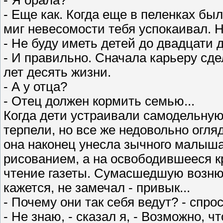
- Я орала?
- Еще как. Когда еще в пеленках бы
миг невесомости тебя успокаивал. Н
- Не буду иметь детей до двадцати д
- И правильно. Сначала карьеру сд
лет десять жизни.
- А у отца?
- Отец должен кормить семью...
Когда дети устраивали самодельную
терпели, но все же недовольно огля
она наконец унесла зычного малыша 
рисованием, а на освободившееся к
чтение газеты. Сумасшедшую возню 
кажется, не замечал - привык...
- Почему они так себя ведут? - спро
- Не знаю, - сказал я, - Возможно, ч