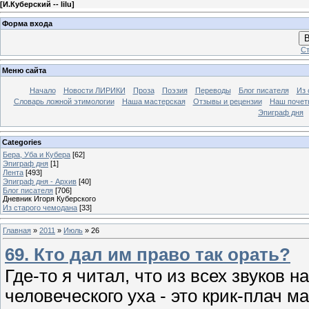
[
И.Куберский -- lilu
]
Форма входа
В
Ст
Меню сайта
Начало
Новости ЛИРИКИ
Проза
Поэзия
Переводы
Блог писателя
Из 
Словарь ложной этимологии
Наша мастерская
Отзывы и рецензии
Наш почет
Эпиграф дня
Categories
Бера, Уба и Кубера
[62]
Эпиграф дня
[1]
Лента
[493]
Эпиграф дня - Архив
[40]
Блог писателя
[706]
Дневник Игоря Куберского
Из старого чемодана
[33]
Главная
»
2011
»
Июль
»
26
69. Кто дал им право так орать?
Где-то я читал, что из всех звуков
человеческого уха - это крик-плач м