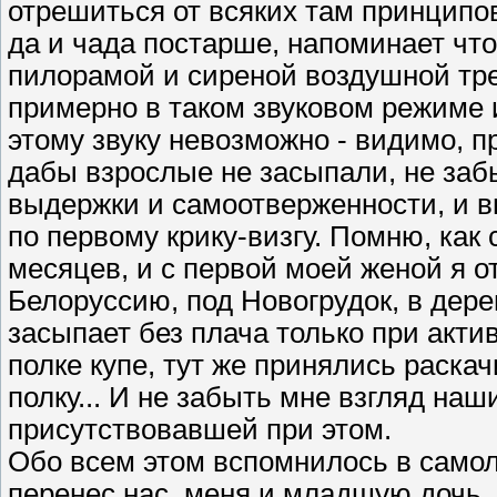
отрешиться от всяких там принципов
да и чада постарше, напоминает чт
пилорамой и сиреной воздушной трев
примерно в таком звуковом режиме 
этому звуку невозможно - видимо, п
дабы взрослые не засыпали, не заб
выдержки и самоотверженности, и в
по первому крику-визгу. Помню, как
месяцев, и с первой моей женой я о
Белоруссию, под Новогрудок, в дере
засыпает без плача только при акти
полке купе, тут же принялись раска
полку... И не забыть мне взгляд наш
присутствовавшей при этом.
Обо всем этом вспомнилось в самоле
перенес нас, меня и младшую дочь,