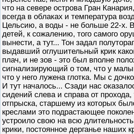
что на севере острова Гран Канария
всегда в облаках и температура воз
Цельсию, а воды - не больше 22-х. 
детей, к сожалению, того самого ор
вынести, а тут... Тон задал полутор
выдавший оглушительный крик какой
плач, и не зов - это был вполне п
сигнализирующий о том, что у малы
что у него лужена глотка. Мы с дочк
И тут началось... Сзади нас оказал
сидений слева и справа от прохода,
отпрыска, старшему из которых был
креслами это подрастающее поколе
устроило свою на всю длительность 
крики, постоянное дерганье наших 