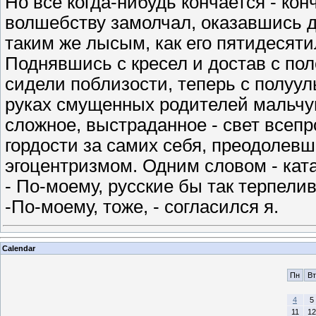
Но все когда-нибудь кончается - кон
волшебству замолчал, оказавшись 
таким же лысым, как его пятидесяти
Поднявшись с кресел и достав с по
сидели поблизости, теперь с полуу
руках смущенных родителей мальчуга
сложное, выстраданное - свет всепр
гордости за самих себя, преодолев
эгоцентризмом. Одним словом - кат
- По-моему, русские бы так терпелив
-По-моему, тоже, - согласился я.
Calendar
Пн
Вт
4
5
11
12