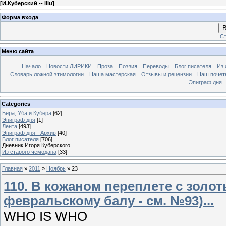
[
И.Куберский -- lilu
]
Форма входа
В
Ст
Меню сайта
Начало
Новости ЛИРИКИ
Проза
Поэзия
Переводы
Блог писателя
Из 
Словарь ложной этимологии
Наша мастерская
Отзывы и рецензии
Наш почет
Эпиграф дня
Categories
Бера, Уба и Кубера
[62]
Эпиграф дня
[1]
Лента
[493]
Эпиграф дня - Архив
[40]
Блог писателя
[706]
Дневник Игоря Куберского
Из старого чемодана
[33]
Главная
»
2011
»
Ноябрь
»
23
110. В кожаном переплете с золо
февральскому балу - см. №93)...
WHO IS WHO