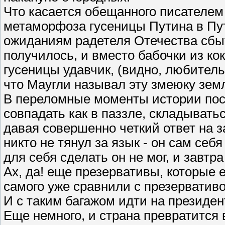
Что касается обещанного писателе
метаморфоза гусеницы Путина в Пут
ожиданиям радетеля Отечества сбы
получилось, и вместо бабочки из к
гусеницы удавчик, (видно, любител
что Маугли называл эту змеюку зем
В переломные моменты истории пост
совпадать как в паззле, складыват
давая совершенно четкий ответ на 
никто не тянул за язык - он сам себя
для себя сделать он не мог, и завтр
Ах, да! еще презервативы, которые 
самого уже сравнили с презерватив
И с таким багажом идти на президе
Еще немного, и страна превратится