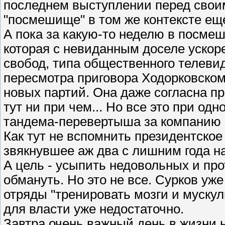
последнем выступлении перед свои
"посмешище" в том же контексте ещ
А пока за какую-то неделю в посме
которая с невиданным доселе ускор
свобод, типа общественного телеви
пересмотра приговора Ходорковском
новых партий. Она даже согласна пр
тут ни при чем... Но все это при од
тандема-перевертыша за компанию 
Как тут не вспомнить президентское 
звякнувшее аж два с лишним года н
А цель - усыпить недовольных и про
обмануть. Но это не все. Сурков у
отряды "тренировать мозги и мускул
для власти уже недостаточно.
Завтра очень важный день в жизни н