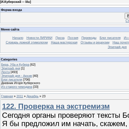
[
И.Куберский -- lilu
]
Форма входа
В
Ст
Меню сайта
Начало
Новости ЛИРИКИ
Проза
Поэзия
Переводы
Блог писателя
Из 
Словарь ложной этимологии
Наша мастерская
Отзывы и рецензии
Наш почет
Эпиграф дня
Categories
Бера, Уба и Кубера
[62]
Эпиграф дня
[1]
Лента
[493]
Эпиграф дня - Архив
[40]
Блог писателя
[706]
Дневник Игоря Куберского
Из старого чемодана
[33]
Главная
»
2011
»
Декабрь
»
23
122. Проверка на экстремизм
Сегодня органы проверяют тексты Бо
Я бы предложил им начать, скажем,