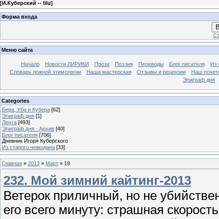
[
И.Куберский -- lilu
]
Форма входа
В
Ст
Меню сайта
Начало
Новости ЛИРИКИ
Проза
Поэзия
Переводы
Блог писателя
Из 
Словарь ложной этимологии
Наша мастерская
Отзывы и рецензии
Наш почет
Эпиграф дня
Categories
Бера, Уба и Кубера
[62]
Эпиграф дня
[1]
Лента
[493]
Эпиграф дня - Архив
[40]
Блог писателя
[706]
Дневник Игоря Куберского
Из старого чемодана
[33]
Главная
»
2013
»
Март
»
19
232. Мой зимний кайтинг-2013
Ветерок приличный, но не убийствен
его всего минуту: страшная скорост