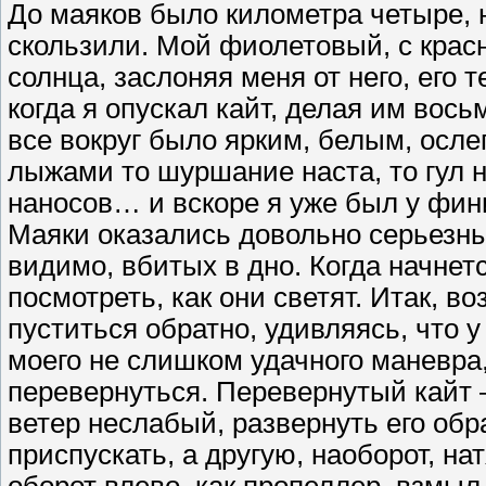
До маяков было километра четыре, 
скользили. Мой фиолетовый, с кра
солнца, заслоняя меня от него, его 
когда я опускал кайт, делая им вось
все вокруг было ярким, белым, осл
лыжами то шуршание наста, то гул 
наносов… и вскоре я уже был у фин
Маяки оказались довольно серьезн
видимо, вбитых в дно. Когда начнет
посмотреть, как они светят. Итак, в
пуститься обратно, удивляясь, что у 
моего не слишком удачного маневра, 
перевернуться. Перевернутый кайт –
ветер неслабый, развернуть его обра
приспускать, а другую, наоборот, на