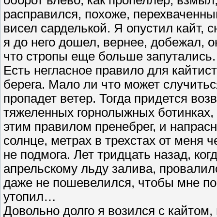
оборот влево, как пропеллер, взмыл,
расправился, похоже, перехваченный
висел сарделькой. Я опустил кайт, 
я до него дошел, вернее, добежал, о
что стропы еще больше запутались.
Есть негласное правило для кайтист
берега. Мало ли что может случиться
пропадет ветер. Тогда придется воз
тяжеленных горнолыжных ботинках,
этим правилом пренебрег, и напрас
солнце, метрах в трехстах от меня 
не подмога. Лет тридцать назад, ког
апрельскому льду залива, провалилс
даже не пошевелился, чтобы мне по
утопил…
Довольно долго я возился с кайтом,