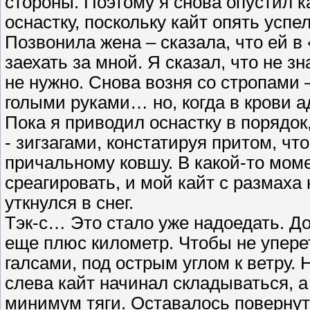
стороны. Поэтому я снова опустил к
оснастку, поскольку кайт опять успе
Позвонила жена – сказала, что ей в
заехать за мной. Я сказал, что не зн
не нужно. Снова возня со стропами –
голыми руками… но, когда в крови а
Пока я приводил оснастку в порядок
- зигзагами, констатируя притом, чт
причальному ковшу. В какой-то моме
среагировать, и мой кайт с размаха
уткнулся в снег.
Тэк-с… Это стало уже надоедать. До
еще плюс километр. Чтобы не упере
галсами, под острым углом к ветру. 
слева кайт начинал складываться, а 
минимум тяги. Оставалось повернуть