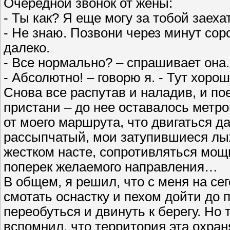
Очередной звонок от жены:
- Ты как? Я еще могу за тобой заеха
- Не знаю. Позвони через минут соро
далеко.
- Все нормально? – спрашивает она.
- Абсолютно! – говорю я. - Тут хоро
Снова все распутав и наладив, и по
пристани – до нее оставалось метро
от моего маршрута, что двигаться д
рассыпчатый, мои затупившиеся лы
жестком насте, сопротивляться мощн
поперек желаемого направления…
В общем, я решил, что с меня на сег
смотать оснастку и пехом дойти до 
переобуться и двинуть к берегу. Но 
вспомнил, что территория эта охран