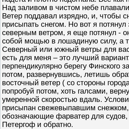
Над заливом в чистом небе плавали 
Ветер поддавал изрядно, и, чтобы с
присыпать снегом. Но вот я потянул
северным ветром, я еще потянул - он
собой мощью в лошадиную силу, а т
Северный или южный ветры для васи
есть для меня – это лучший вариант
перпендикулярно берегу Финского з
потом, развернувшись, летишь обрат
восточный ветер ( со стороны города
попробуй потом, хоть галсами, верну
умеренной скоростью вдаль. Услови
присыпан свежевыпавшим снежком, 
обозначающие фарватер для судов, 
Петергоф и обратно.