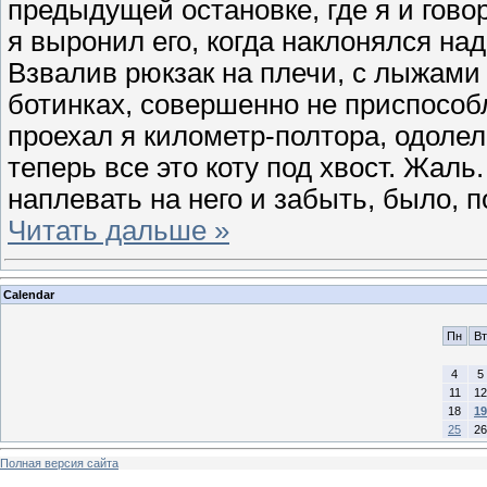
предыдущей остановке, где я и гово
я выронил его, когда наклонялся на
Взвалив рюкзак на плечи, с лыжами
ботинках, совершенно не приспособл
проехал я километр-полтора, одолел 
теперь все это коту под хвост. Жал
наплевать на него и забыть, было, 
Читать дальше »
Calendar
Пн
Вт
4
5
11
12
18
19
25
26
Полная версия сайта