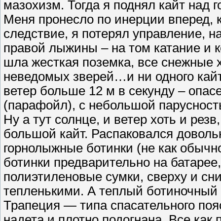
мазохизм. Тогда я поднял кайт над 
Меня пронесло по инерции вперед, ка
следствие, я потерял управление, н
правой лыжины – на том катание и к
шла жесткая поземка, все снежные 
неведомых зверей…и ни одного кайти
ветер больше 12 м в секунду – опас
(парафойл), с небольшой парусност
Ну а тут солнце, и ветер хоть и резв
большой кайт. Распаковался довольн
горнолыжные ботинки (не как обычно
ботинки предварительно на батарее,
полиэтиленовые сумки, сверху и сниз
тепленькими. А теплый ботиночный 
Трапеция — типа спасательного по
надета и плотно подогнана. Все как