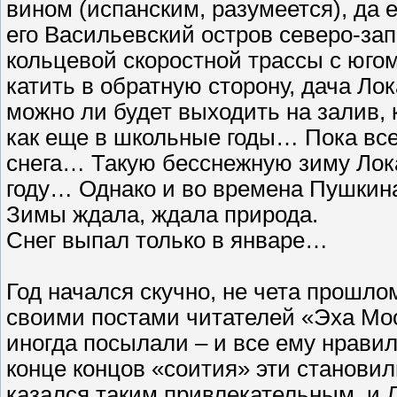
вином (испанским, разумеется), да 
его Васильевский остров северо-за
кольцевой скоростной трассы с югом
катить в обратную сторону, дача Лок
можно ли будет выходить на залив, к
как еще в школьные годы… Пока все 
снега… Такую бесснежную зиму Лока
году… Однако и во времена Пушкина
Зимы ждала, ждала природа.
Снег выпал только в январе…
Год начался скучно, не чета прошлом
своими постами читателей «Эха Моск
иногда посылали – и все ему нравил
конце концов «соития» эти становил
казался таким привлекательным, и Л