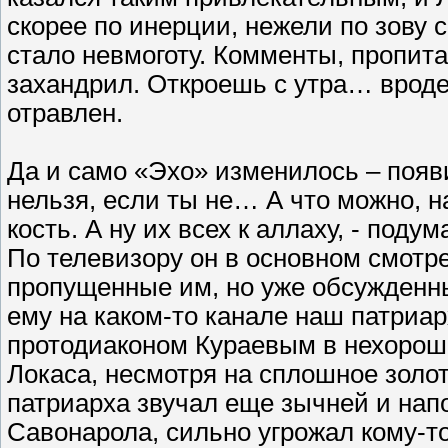
скорее по инерции, нежели по зову 
стало невмоготу. Комменты, пропита
захандрил. Откроешь с утра… вроде,
отравлен.
Да и само «Эхо» изменилось – появи
нельзя, если ты не… А что можно, н
кость. А ну их всех к аллаху, - поду
По телевизору он в основном смотре
пропущенные им, но уже обсужденн
ему на каком-то канале наш патриа
протодиаконом Кураевым в нехорош
Локаса, несмотря на сплошное золот
патриарха звучал еще зычней и напо
Савонарола, сильно угрожал кому-то