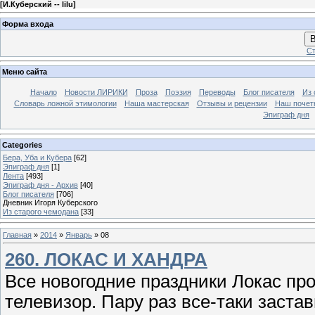
[
И.Куберский -- lilu
]
Форма входа
В
Ст
Меню сайта
Начало
Новости ЛИРИКИ
Проза
Поэзия
Переводы
Блог писателя
Из 
Словарь ложной этимологии
Наша мастерская
Отзывы и рецензии
Наш почет
Эпиграф дня
Categories
Бера, Уба и Кубера
[62]
Эпиграф дня
[1]
Лента
[493]
Эпиграф дня - Архив
[40]
Блог писателя
[706]
Дневник Игоря Куберского
Из старого чемодана
[33]
Главная
»
2014
»
Январь
»
08
260. ЛОКАС И ХАНДРА
Все новогодние праздники Локас про
телевизор. Пару раз все-таки заста