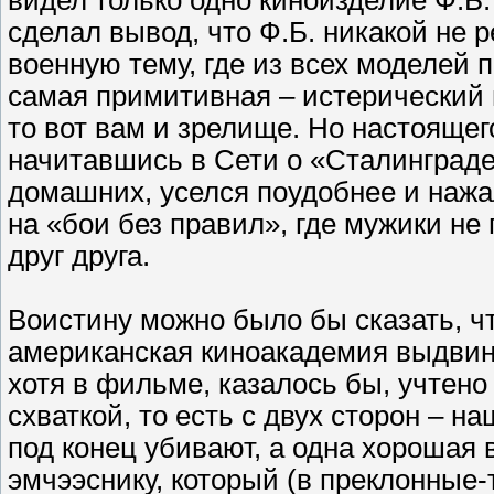
видел только одно киноизделие Ф.Б.
сделал вывод, что Ф.Б. никакой не 
военную тему, где из всех моделей 
самая примитивная – истерический н
то вот вам и зрелище. Но настоящег
начитавшись в Сети о «Сталинграде 
домашних, уселся поудобнее и нажа
на «бои без правил», где мужики не 
друг друга.
Воистину можно было бы сказать, чт
американская киноакадемия выдвину
хотя в фильме, казалось бы, учтено 
схваткой, то есть с двух сторон – на
под конец убивают, а одна хорошая 
эмчээснику, который (в преклонные-