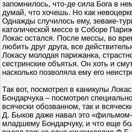
запомнилось, что-де сила Бога в не
думай, что хочешь. Но как невоцерк
Однажды случилось ему, зеваке-тур
католической мессе в Соборе Париж
Локас остался. После мессы, во вр
любить друг друга, все действител
Локасу молодая парижанка, страстно
сестринские объятья. Он хоть и смут
насколько позволяла ему его неистр
Так вот, посмотрел в каникулы Лок
Бондарчука – посмотрел специально,
всячески обозванном, так и всячес
Д. Быков даже навал это «фильмом-
младшему Бондарчуку, и что еще бо