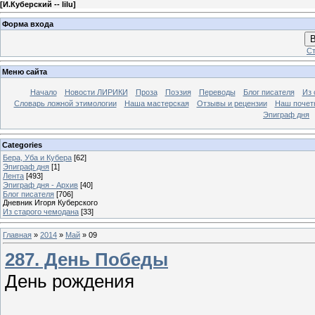
[
И.Куберский -- lilu
]
Форма входа
В
Ст
Меню сайта
Начало
Новости ЛИРИКИ
Проза
Поэзия
Переводы
Блог писателя
Из 
Словарь ложной этимологии
Наша мастерская
Отзывы и рецензии
Наш почет
Эпиграф дня
Categories
Бера, Уба и Кубера
[62]
Эпиграф дня
[1]
Лента
[493]
Эпиграф дня - Архив
[40]
Блог писателя
[706]
Дневник Игоря Куберского
Из старого чемодана
[33]
Главная
»
2014
»
Май
»
09
287. День Победы
День рождения